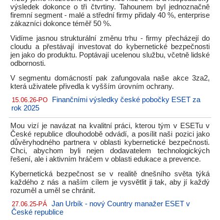
výsledek dokonce o tři čtvrtiny. Tahounem byl jednoznačně
firemní segment - malé a střední firmy přidaly 40 %, enterprise
zákazníci dokonce téměř 50 %.
Vidíme jasnou strukturální změnu trhu - firmy přecházejí do
cloudu a přestávají investovat do kybernetické bezpečnosti
jen jako do produktu. Poptávají ucelenou službu, včetně lidské
odbornosti.
V segmentu domácností pak zafungovala naše akce 3za2,
která uživatele přivedla k vyšším úrovním ochrany.
Finančními výsledky české pobočky ESET za
15.06.26-PO
rok 2025
Mou vizí je navázat na kvalitní práci, kterou tým v ESETu v
České republice dlouhodobě odvádí, a posílit naši pozici jako
důvěryhodného partnera v oblasti kybernetické bezpečnosti.
Chci, abychom byli nejen dodavatelem technologických
řešení, ale i aktivním hráčem v oblasti edukace a prevence.
Kybernetická bezpečnost se v realitě dnešního světa týká
každého z nás a naším cílem je vysvětlit ji tak, aby jí každý
rozuměl a uměl se chránit.
Jan Urbík - nový Country manažer ESET v
27.06.25-PÁ
České republice