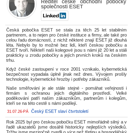
Ředitel české obchodní pobočky
společnosti ESET
Česká pobočka ESET se stala za těch 25 let stabilním
partnerem, a to nejen pro české instituce a firmy, ale také pro
celou řadu domácností, z nichž některé znají ESET již dlouhá
léta. Nebylo by to možné bez lidí, kteří českou pobočku a
ESET tvoří. Někteří naši kolegové jsou s námi již 20 let a stáli
prakticky u zrodu pobočky a jejích prvních kroků na českém
trhu.
Když české zastoupení v roce 2001 vznikalo, kybernetická
bezpečnost vypadala úplně jinak než dnes. Vývojem prošly
technologie, kybernetické hrozby i potřeby zákazníků.
Naše směřování je ale stále stejné - pomáhat veřejnosti i
firmám s ochranou jejich digitálního prostředí. Velké
poděkování patří našim zákazníkům, partnerům i kolegům,
kteří se na této cestě s námi podílejí.
Český ESET slaví čtvrtstoletí
31.07.26-PÁ
Rok 2025 byl pro českou pobočku ESET mimořádně silný a v
řadě ukazatelů jsme dosáhli historicky nejlepších výsledků.
Tržby jsme meziročně zvedli o více než třetinu a hospodářský