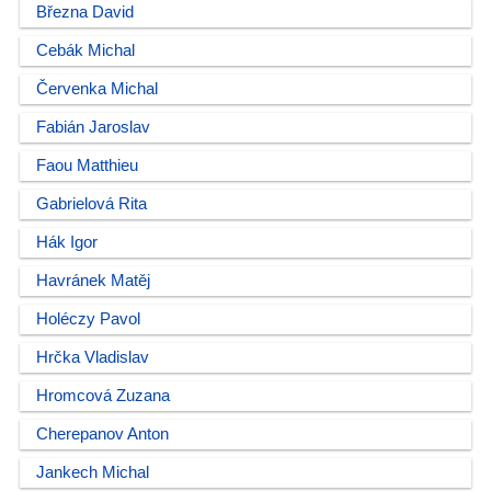
Března David
Cebák Michal
Červenka Michal
Fabián Jaroslav
Faou Matthieu
Gabrielová Rita
Hák Igor
Havránek Matěj
Holéczy Pavol
Hrčka Vladislav
Hromcová Zuzana
Cherepanov Anton
Jankech Michal