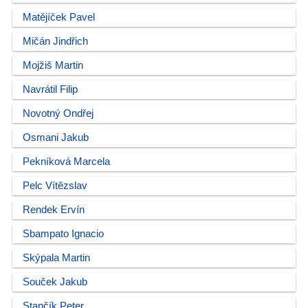
Matějíček Pavel
Mičán Jindřich
Mojžiš Martin
Navrátil Filip
Novotný Ondřej
Osmani Jakub
Pekníková Marcela
Pelc Vítězslav
Rendek Ervín
Sbampato Ignacio
Skýpala Martin
Souček Jakub
Stančík Peter