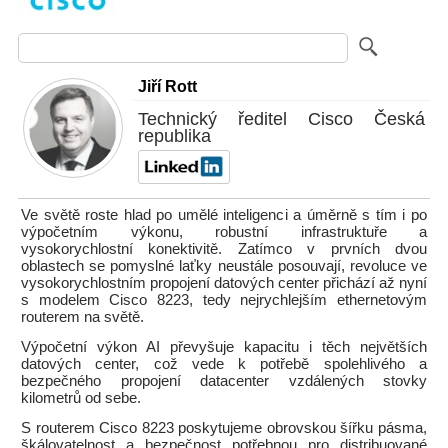
Jiří Rott
Technický ředitel Cisco Česká
republika
Ve světě roste hlad po umělé inteligenci a úměrně s tím i po
výpočetním výkonu, robustní infrastruktuře a
vysokorychlostní konektivitě. Zatímco v prvních dvou
oblastech se pomyslné laťky neustále posouvají, revoluce ve
vysokorychlostním propojení datových center přichází až nyní
s modelem Cisco 8223, tedy nejrychlejším ethernetovým
routerem na světě.
Výpočetní výkon AI převyšuje kapacitu i těch největších
datových center, což vede k potřebě spolehlivého a
bezpečného propojení datacenter vzdálených stovky
kilometrů od sebe.
S routerem Cisco 8223 poskytujeme obrovskou šířku pásma,
škálovatelnost a bezpečnost potřebnou pro distribuované