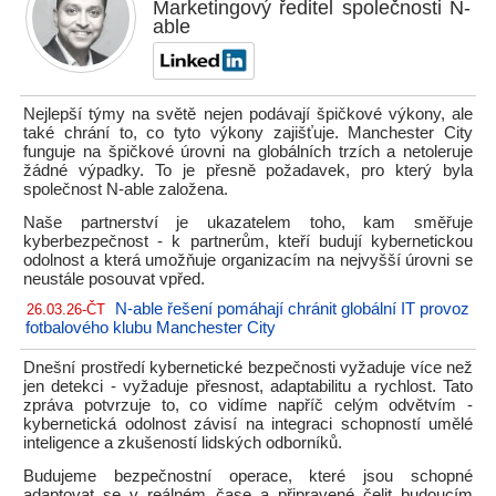
Marketingový ředitel společnosti N-
able
Nejlepší týmy na světě nejen podávají špičkové výkony, ale
také chrání to, co tyto výkony zajišťuje. Manchester City
funguje na špičkové úrovni na globálních trzích a netoleruje
žádné výpadky. To je přesně požadavek, pro který byla
společnost N-able založena.
Naše partnerství je ukazatelem toho, kam směřuje
kyberbezpečnost - k partnerům, kteří budují kybernetickou
odolnost a která umožňuje organizacím na nejvyšší úrovni se
neustále posouvat vpřed.
N-able řešení pomáhají chránit globální IT provoz
26.03.26-ČT
fotbalového klubu Manchester City
Dnešní prostředí kybernetické bezpečnosti vyžaduje více než
jen detekci - vyžaduje přesnost, adaptabilitu a rychlost. Tato
zpráva potvrzuje to, co vidíme napříč celým odvětvím -
kybernetická odolnost závisí na integraci schopností umělé
inteligence a zkušeností lidských odborníků.
Budujeme bezpečnostní operace, které jsou schopné
adaptovat se v reálném čase a připravené čelit budoucím