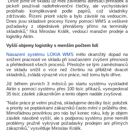
"Dříve jsme ve skladu už měli zavedenu adresaci přihrádek a
pickeři používali radiofrekvenční čtečky, ale vychystávání
probíhalo komplikovaně podle papírů, což skladníky
zdržovalo. Řízení priorit vázlo a bylo závislé na vedoucím.
Dnes jsou skladové procesy řízeny pomocí WMS a veškeré
požadavky z objednávek přenášeny přímo na terminály
skladníků," říká Miroslav Králík, vedoucí manažer prodeje a
logistiky Aktin.
Vyšší objemy logistiky s menším počtem lidí
Nasazení systému LOKIA WMS
mělo okamžitý dopad na
snížení pracnosti ve skladu při současném zvýšení přesnosti
a přehlednosti všech procesů. Přestože se tým zaměstnanců
ve skladu snížil o více než čtvrtinu na přibližně dvacet
skladníků, zvládá výrazně více práce, než tomu bylo dříve.
Již během prvních 3 měsíců po startu systému vyskladnil
Aktin s pomocí systému přes 100 tisíc příkazů, vyexpedoval
35 tisíc zásilek zákazníkům a tento objem nadále zvyšoval.
"Naše práce je velmi pružná, skladujeme desítky tisíc položek
a priority se poptávkami zákazníků často mění v průběhu dne.
Mimořádnou prověrkou pro nás byl konec roku, kdy je objem
zásilek násobně vyšší, ale s podporou systému jsme neměli
problémy pružně vykrývat požadavky prodejen ani přímých
zákazníků," vysvětluje Miroslav Králík.