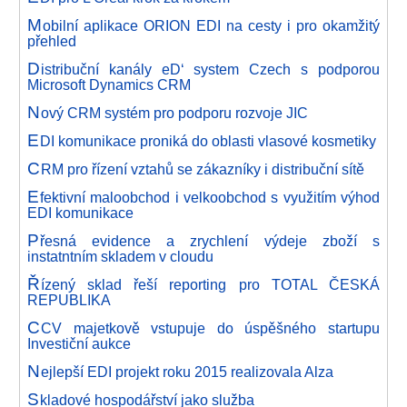
M
obilní aplikace ORION EDI na cesty i pro okamžitý
přehled
D
istribuční kanály eD‘ system Czech s podporou
Microsoft Dynamics CRM
N
ový CRM systém pro podporu rozvoje JIC
E
DI komunikace proniká do oblasti vlasové kosmetiky
C
RM pro řízení vztahů se zákazníky i distribuční sítě
E
fektivní maloobchod i velkoobchod s využitím výhod
EDI komunikace
P
řesná evidence a zrychlení výdeje zboží s
instatntním skladem v cloudu
Ř
ízený sklad řeší reporting pro TOTAL ČESKÁ
REPUBLIKA
C
CV majetkově vstupuje do úspěšného startupu
Investiční aukce
N
ejlepší EDI projekt roku 2015 realizovala Alza
S
kladové hospodářství jako služba