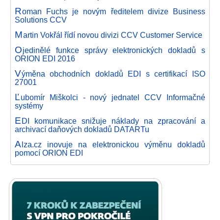
R
oman Fuchs je novým ředitelem divize Business
Solutions CCV
M
artin Vokřál řídí novou divizi CCV Customer Service
O
jedinělé funkce správy elektronických dokladů s
ORION EDI 2016
V
ýměna obchodních dokladů EDI s certifikací ISO
27001
Ľ
ubomír Miškolci - nový jednatel CCV Informačné
systémy
E
DI komunikace snižuje náklady na zpracování a
archivací daňových dokladů DATARTu
A
lza.cz inovuje na elektronickou výměnu dokladů
pomocí ORION EDI