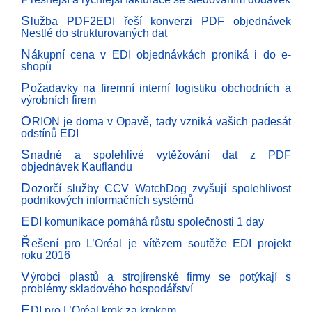
S
lužba PDF2EDI řeší konverzi PDF objednávek
Nestlé do strukturovaných dat
N
ákupní cena v EDI objednávkách proniká i do e-
shopů
P
ožadavky na firemní interní logistiku obchodních a
výrobních firem
O
RION je doma v Opavě, tady vzniká vašich padesát
odstínů EDI
S
nadné a spolehlivé vytěžování dat z PDF
objednávek Kauflandu
D
ozorčí služby CCV WatchDog zvyšují spolehlivost
podnikových informačních systémů
E
DI komunikace pomáhá růstu společnosti 1 day
Ř
ešení pro L’Oréal je vítězem soutěže EDI projekt
roku 2016
V
ýrobci plastů a strojírenské firmy se potýkají s
problémy skladového hospodářství
E
DI pro L’Oréal krok za krokem