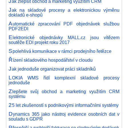
J
ak zlepšit obchod a marketing využitím CRM
J
ak na skladové procesy a elektronickou výměnu
dokladů e-shopů
A
utomatické zpracování PDF objednávek službou
PDF2EDI
E
lektronické objednávky MALL.cz jsou vítězem
soutěže EDI projekt roku 2017
S
polehlivá komunikace v rámci prodejního řetězce
Ř
ízení skladového hospodářství v cloudu
J
ak jednoduše organizovat práci skladníků
L
OKIA WMS řídí komplexní skladové procesy
jednoduše
Z
lepšete svůj obchod a marketing využitím CRM
systému
2
5 let zkušeností s podnikovými informačními systémy
D
ynamics 365 jako nástroj evidence osobních dat v
souladu s GDPR
P
řesnější a rychlejší fakturace se sledováním dodávek