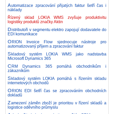
A
utomatizace zpracování přijatých faktur šetří čas i
náklady
Řízený sklad LOKIA WMS zvyšuje produktivitu
logistiky produktů značky Aktin
D
istributoři v segmentu elektro zapojují dodavatele do
EDI komunikace
O
RION Invoice Flow sjednocuje nástroje pro
automatizovaný příjem a zpracování faktur
S
kladový systém LOKIA WMS jako nadstavba
Microsoft Dynamics 365
C
RM Dynamics 365 pomáhá obchodníkům i
zákazníkům
S
kladový systém LOKIA pomáhá s řízením skladu
internetových obchodů
O
RION EDI šetří čas se zpracováním obchodních
dokladů
Z
amezení záměn zboží je prioritou v řízení skladů a
logistice oděvního průmyslu