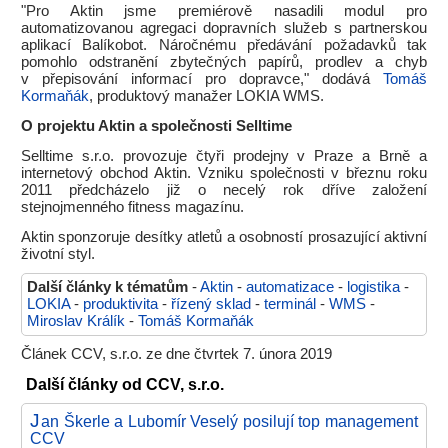
"Pro Aktin jsme premiérově nasadili modul pro
automatizovanou agregaci dopravních služeb s partnerskou
aplikací Balíkobot. Náročnému předávání požadavků tak
pomohlo odstranění zbytečných papírů, prodlev a chyb
v přepisování informací pro dopravce," dodává
Tomáš
Kormaňák
, produktový manažer LOKIA WMS.
O projektu Aktin a společnosti Selltime
Selltime s.r.o. provozuje čtyři prodejny v Praze a Brně a
internetový obchod Aktin. Vzniku společnosti v březnu roku
2011 předcházelo již o necelý rok dříve založení
stejnojmenného fitness magazínu.
Aktin sponzoruje desítky atletů a osobností prosazující aktivní
životní styl.
Další články k tématům
-
Aktin
-
automatizace
-
logistika
-
LOKIA
-
produktivita
-
řízený sklad
-
terminál
-
WMS
-
Miroslav Králík
-
Tomáš Kormaňák
Článek CCV, s.r.o. ze dne čtvrtek 7. února 2019
Další články od CCV, s.r.o.
J
an Škerle a Lubomír Veselý posilují top management
CCV