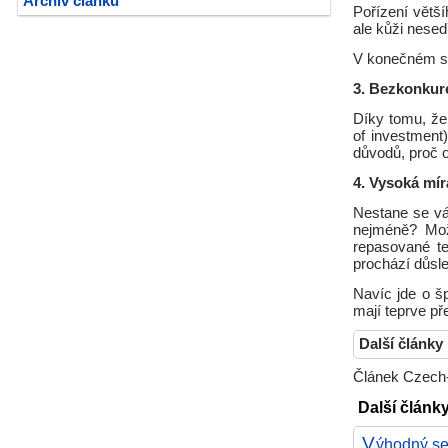
Archiv článků
Pořízení větš
ale kůži nese
V konečném sou
3. Bezkonkure
Díky tomu, že 
of investment
důvodů, proč o
4. Vysoká mír
Nestane se vá
nejméně? Mož
repasované t
prochází důsle
Navíc jde o š
mají teprve př
Další články
Článek Czech-
Další článk
V
ýhodný se