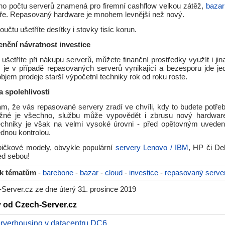
ího počtu serverů znamená pro firemní cashflow velkou zátěž,
bazar
dře. Repasovaný hardware je mnohem levnější než nový.
čtu ušetříte desítky i stovky tisíc korun.
nční návratnost investice
ušetříte při nákupu serverů, můžete finanční prostředky využít i jin
) je v případě repasovaných serverů vynikající a bezesporu jde je
bjem prodeje starší výpočetní techniky rok od roku roste.
a spolehlivosti
m, že vás repasované servery zradí ve chvíli, kdy to budete potře
né je všechno, službu může vypovědět i zbrusu nový hardware.
echniky je však na velmi vysoké úrovni - před opětovným uveden
dnou kontrolou.
pičkové modely, obvykle populární
servery Lenovo / IBM
, HP či Del
ed sebou!
 k tématům
-
barebone
-
bazar
-
cloud
-
investice
-
repasovaný serve
Server.cz ze dne úterý 31. prosince 2019
y od Czech-Server.cz
rverhousing v datacentru DC6