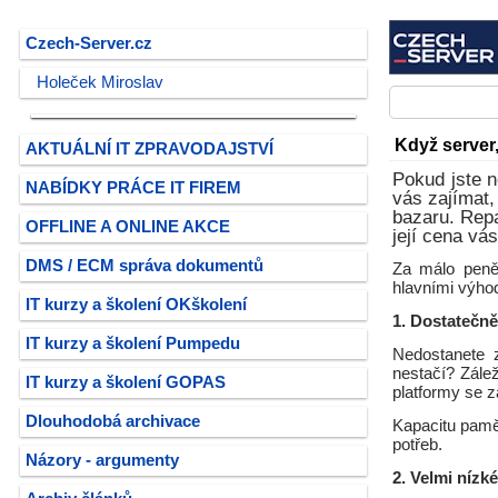
Czech-Server.cz
Holeček Miroslav
Když server
AKTUÁLNÍ IT ZPRAVODAJSTVÍ
Pokud jste n
NABÍDKY PRÁCE IT FIREM
vás zajímat,
bazaru. Repa
OFFLINE A ONLINE AKCE
její cena vá
DMS / ECM správa dokumentů
Za málo peně
hlavními výhod
IT kurzy a školení OKškolení
1. Dostatečn
IT kurzy a školení Pumpedu
Nedostanete z
nestačí? Zálež
IT kurzy a školení GOPAS
platformy se 
Dlouhodobá archivace
Kapacitu pamět
potřeb.
Názory - argumenty
2. Velmi nízk