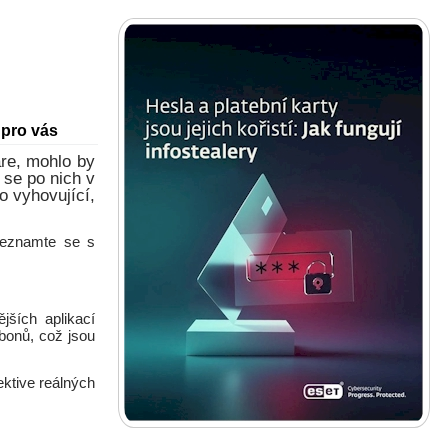
 pro vás
are, mohlo by
 se po nich v
o vyhovující,
Seznamte se s
jších aplikací
bonů, což jsou
ektive reálných