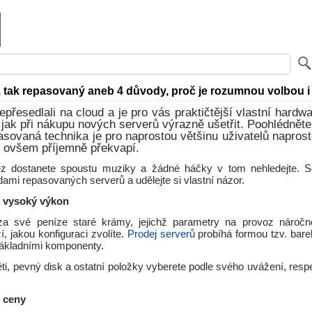
, tak repasovaný aneb 4 důvody, proč je rozumnou volbou i
epřesedlali na cloud a je pro vás praktičtější vlastní hardw
 jak při nákupu nových serverů výrazně ušetřit. Poohlédněte
sovaná technika je pro naprostou většinu uživatelů naprost
s ovšem příjemně překvapí.
z dostanete spoustu muziky a žádné háčky v tom nehledejte. 
ami repasovaných serverů a udělejte si vlastní názor.
ě vysoký výkon
a své peníze staré krámy, jejichž parametry na provoz náročně
í, jakou konfiguraci zvolíte.
Prodej serverů
probíhá formou tzv. bare
základními komponenty.
i, pevný disk a ostatní položky vyberete podle svého uvážení, resp
é ceny