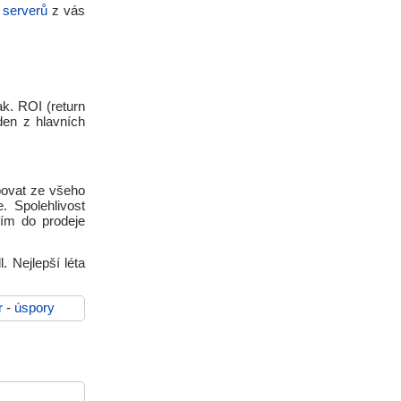
 serverů
z vás
ak. ROI (return
den z hlavních
bovat ze všeho
 Spolehlivost
ím do prodeje
l. Nejlepší léta
r
-
úspory