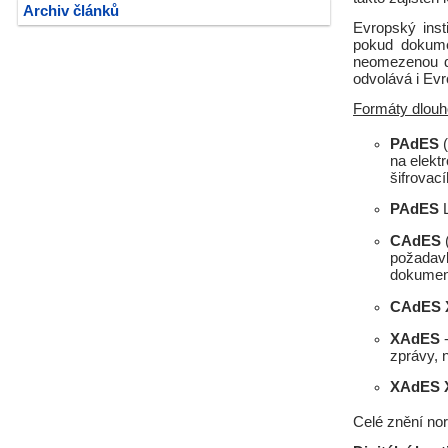
Archiv článků
Evropský inst
pokud dokume
neomezenou d
odvolává i Evr
Formáty dlouh
PAdES
(
na elekt
šifrovac
PAdES
L
CAdES
(
požadavk
dokumen
CAdES 
XAdES
-
zprávy, 
XAdES 
Celé znění nor