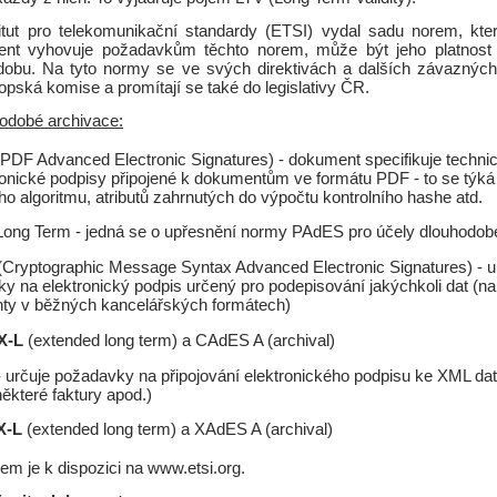
itut pro telekomunikační standardy (ETSI) vydal sadu norem, které
nt vyhovuje požadavkům těchto norem, může být jeho platnost
obu. Na tyto normy se ve svých direktivách a dalších závaznýc
opská komise a promítají se také do legislativy ČR.
odobé archivace:
PDF Advanced Electronic Signatures) - dokument specifikuje techn
ronické podpisy připojené k dokumentům ve formátu PDF - to se týká
ího algoritmu, atributů zahrnutých do výpočtu kontrolního hashe atd.
ong Term - jedná se o upřesnění normy PAdES pro účely dlouhodob
Cryptographic Message Syntax Advanced Electronic Signatures) - u
y na elektronický podpis určený pro podepisování jakýchkoli dat (na
ty v běžných kancelářských formátech)
X-L
(extended long term) a CAdES A (archival)
 určuje požadavky na připojování elektronického podpisu ke XML da
některé faktury apod.)
X-L
(extended long term) a XAdES A (archival)
em je k dispozici na www.etsi.org.