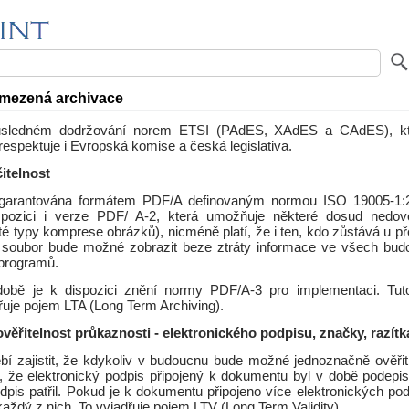
mezená archivace
důsledném dodržování norem ETSI (PAdES, XAdES a CAdES), k
espektuje i Evropská komise a česká legislativa.
itelnost
e garantována formátem PDF/A definovaným normou ISO 19005-1:
spozici i verze PDF/ A-2, která umožňuje některé dosud nedov
ité typy komprese obrázků), nicméně platí, že i ten, kdo zůstává u p
e soubor bude možné zobrazit beze ztráty informace ve všech bud
programů.
obě je k dispozici znění normy PDF/A-3 pro implementaci. Tut
dřuje pojem LTA (Long Term Archiving).
ěřitelnost průkaznosti - elektronického podpisu, značky, razítk
ebí zajistit, že kdykoliv v budoucnu bude možné jednoznačně ověři
 že elektronický podpis připojený k dokumentu byl v době podepis
dpis patřil. Pokud je k dokumentu připojeno více elektronických pod
 každý z nich. To vyjadřuje pojem LTV (Long Term Validity).