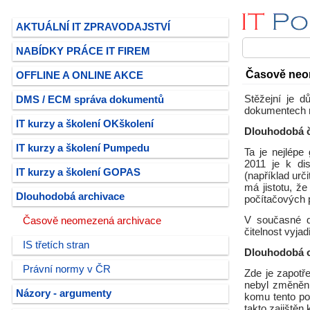
AKTUÁLNÍ IT ZPRAVODAJSTVÍ
NABÍDKY PRÁCE IT FIREM
Časově neo
OFFLINE A ONLINE AKCE
Stěžejní je 
DMS / ECM správa dokumentů
dokumentech r
IT kurzy a školení OKškolení
Dlouhodobá č
IT kurzy a školení Pumpedu
Ta je nejlép
2011 je k di
IT kurzy a školení GOPAS
(například urč
má jistotu, ž
Dlouhodobá archivace
počítačových 
V současné d
Časově neomezená archivace
čitelnost vyja
IS třetích stran
Dlouhodobá ov
Právní normy v ČR
Zde je zapotř
nebyl změněn,
Názory - argumenty
komu tento po
takto zajištěn