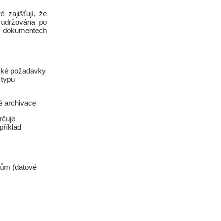
 zajišťují, že
 udržována po
h dokumentech
ické požadavky
 typu
é archivace
rčuje
příklad
tům (datové