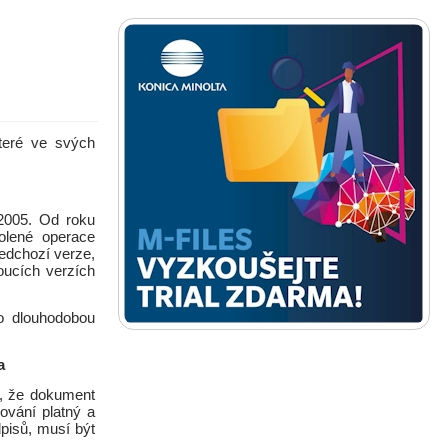
teré ve svých
2005. Od roku
olené operace
ředchozí verze,
oucích verzích
o dlouhodobou
a
t, že dokument
ování platný a
pisů, musí být