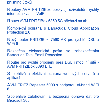
phishing útoků
R
outery AVM FRITZ!Box poskytují uživatelům rychlý
internet a kvalitní VoIP
R
outer AVM FRITZ!Box 6850 5G přichází na trh
K
omplexní ochrana s Barracuda Cloud Application
Protection 2.0
N
ový router FRITZ!Box 7590 AX pro rychlé DSL a
WiFi 6
B
ezpečná elektronická pošta se zabezpečením
Barracuda Total Email Protection
R
outer pro rychlé připojení přes DSL i mobilní sítě -
AVM FRITZ!Box 6890 LTE
S
polehlivá a efektivní ochrana webových serverů a
aplikací
A
VM FRITZ!Repeater 6000 s podporou tri-band WiFi
6
S
polehlivé zálohování a bezpečná obnova dat pro
Microsoft 365