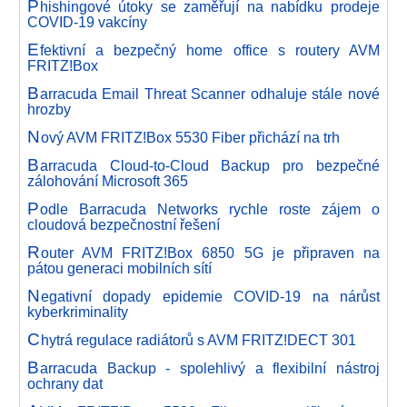
P
hishingové útoky se zaměřují na nabídku prodeje
COVID-19 vakcíny
E
fektivní a bezpečný home office s routery AVM
FRITZ!Box
B
arracuda Email Threat Scanner odhaluje stále nové
hrozby
N
ový AVM FRITZ!Box 5530 Fiber přichází na trh
B
arracuda Cloud-to-Cloud Backup pro bezpečné
zálohování Microsoft 365
P
odle Barracuda Networks rychle roste zájem o
cloudová bezpečnostní řešení
R
outer AVM FRITZ!Box 6850 5G je připraven na
pátou generaci mobilních sítí
N
egativní dopady epidemie COVID-19 na nárůst
kyberkriminality
C
hytrá regulace radiátorů s AVM FRITZ!DECT 301
B
arracuda Backup - spolehlivý a flexibilní nástroj
ochrany dat