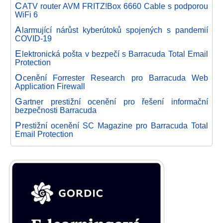
C
ATV router AVM FRITZ!Box 6660 Cable s podporou
WiFi 6
A
larmující nárůst kyberútoků spojených s pandemií
COVID-19
E
lektronická pošta v bezpečí s Barracuda Total Email
Protection
O
cenění Forrester Research pro Barracuda Web
Application Firewall
G
artner prestižní ocenění pro řešení informační
bezpečnosti Barracuda
P
restižní ocenění SC Magazine pro Barracuda Total
Email Protection