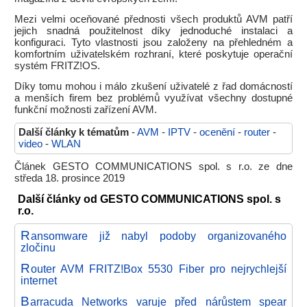
Mezi velmi oceňované přednosti všech produktů AVM patří
jejich snadná použitelnost díky jednoduché instalaci a
konfiguraci. Tyto vlastnosti jsou založeny na přehledném a
komfortním uživatelském rozhraní, které poskytuje operační
systém FRITZ!OS.
Díky tomu mohou i málo zkušení uživatelé z řad domácností
a menších firem bez problémů využívat všechny dostupné
funkční možnosti zařízení AVM.
Další články k tématům
-
AVM
-
IPTV
-
ocenění
-
router
-
video
-
WLAN
Článek GESTO COMMUNICATIONS spol. s r.o. ze dne
středa 18. prosince 2019
Další články od GESTO COMMUNICATIONS spol. s
r.o.
R
ansomware již nabyl podoby organizovaného
zločinu
R
outer AVM FRITZ!Box 5530 Fiber pro nejrychlejší
internet
B
arracuda Networks varuje před nárůstem spear