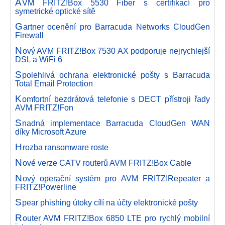
A
VM FRITZ!Box 5530 Fiber s certifikací pro
symetrické optické sítě
G
artner ocenění pro Barracuda Networks CloudGen
Firewall
N
ový AVM FRITZ!Box 7530 AX podporuje nejrychlejší
DSL a WiFi 6
S
polehlivá ochrana elektronické pošty s Barracuda
Total Email Protection
K
omfortní bezdrátová telefonie s DECT přístroji řady
AVM FRITZ!Fon
S
nadná implementace Barracuda CloudGen WAN
díky Microsoft Azure
H
rozba ransomware roste
N
ové verze CATV routerů AVM FRITZ!Box Cable
N
ový operační systém pro AVM FRITZ!Repeater a
FRITZ!Powerline
S
pear phishing útoky cílí na účty elektronické pošty
R
outer AVM FRITZ!Box 6850 LTE pro rychlý mobilní