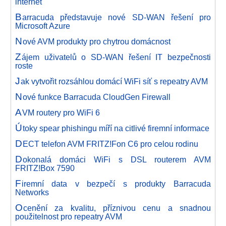
internet
B
arracuda představuje nové SD-WAN řešení pro
Microsoft Azure
N
ové AVM produkty pro chytrou domácnost
Z
ájem uživatelů o SD-WAN řešení IT bezpečnosti
roste
J
ak vytvořit rozsáhlou domácí WiFi síť s repeatry AVM
N
ové funkce Barracuda CloudGen Firewall
A
VM routery pro WiFi 6
Ú
toky spear phishingu míří na citlivé firemní informace
D
ECT telefon AVM FRITZ!Fon C6 pro celou rodinu
D
okonalá domáci WiFi s DSL routerem AVM
FRITZ!Box 7590
F
iremní data v bezpečí s produkty Barracuda
Networks
O
cenění za kvalitu, příznivou cenu a snadnou
použitelnost pro repeatry AVM