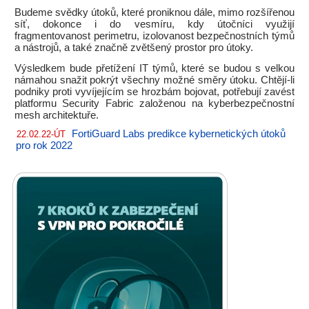
Budeme svědky útoků, které proniknou dále, mimo rozšířenou
síť, dokonce i do vesmíru, kdy útočníci využijí
fragmentovanost perimetru, izolovanost bezpečnostních týmů
a nástrojů, a také značně zvětšený prostor pro útoky.
Výsledkem bude přetížení IT týmů, které se budou s velkou
námahou snažit pokrýt všechny možné směry útoku. Chtějí-li
podniky proti vyvíjejícím se hrozbám bojovat, potřebují zavést
platformu Security Fabric založenou na kyberbezpečnostní
mesh architektuře.
FortiGuard Labs predikce kybernetických útoků
22.02.22-ÚT
pro rok 2022