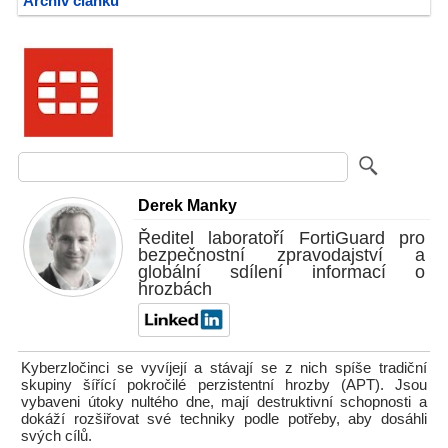
Archiv článků
Derek Manky
Ředitel laboratoří FortiGuard pro
bezpečnostní zpravodajství a
globální sdílení informací o
hrozbách
Kyberzločinci se vyvíjejí a stávají se z nich spíše tradiční
skupiny šířící pokročilé perzistentní hrozby (APT). Jsou
vybaveni útoky nultého dne, mají destruktivní schopnosti a
dokáží rozšiřovat své techniky podle potřeby, aby dosáhli
svých cílů.