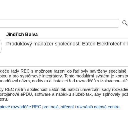
Jindřich Bulva
Produktový manažer společnosti Eaton Elektrotechni
děče řady REC s možností řazení do řad byly navrženy speciálně 
otou a pro systémové integrátory. Tento modulární systém je konstr
snadňoval návrh, dodávku a instalaci řad rozvaděčů s izolovanou uli
y REC na trh společnost Eaton tak nabízí univerzální sady rozvaděč
trostojanové ePDU, software a nabídku služeb tak, aby splňovaly po
toru.
atové rozvaděče REC pro malá, střední i rozsáhlá datová centra