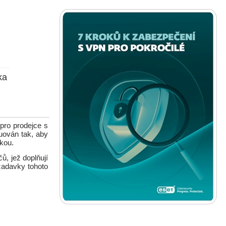
ka
pro prodejce s
uován tak, aby
čkou.
ů, jež doplňují
žadavky tohoto