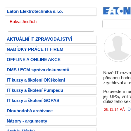
Eaton Elektrotechnika s.r.o.
Bulva Jindřich
AKTUÁLNÍ IT ZPRAVODAJSTVÍ
NABÍDKY PRÁCE IT FIREM
OFFLINE A ONLINE AKCE
DMS / ECM správa dokumentů
Nové IT rozva
přidanou hodn
IT kurzy a školení OKškolení
zrychloval a u
IT kurzy a školení Pumpedu
Po uvedení řad
její UPS, vni
IT kurzy a školení GOPAS
důležitého sek
D
28.11.14-PÁ
Dlouhodobá archivace
Názory - argumenty