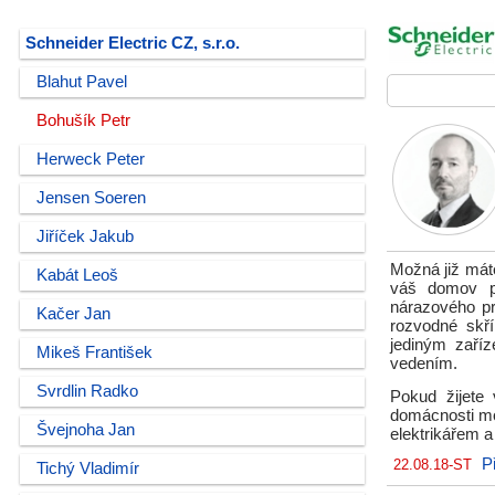
Schneider Electric CZ, s.r.o.
Blahut Pavel
Bohušík Petr
Herweck Peter
Jensen Soeren
Jiříček Jakub
Možná již máte
Kabát Leoš
váš domov př
nárazového pr
Kačer Jan
rozvodné skří
jediným zaří
Mikeš František
vedením.
Svrdlin Radko
Pokud žijete 
domácnosti mo
Švejnoha Jan
elektrikářem a
P
22.08.18-ST
Tichý Vladimír