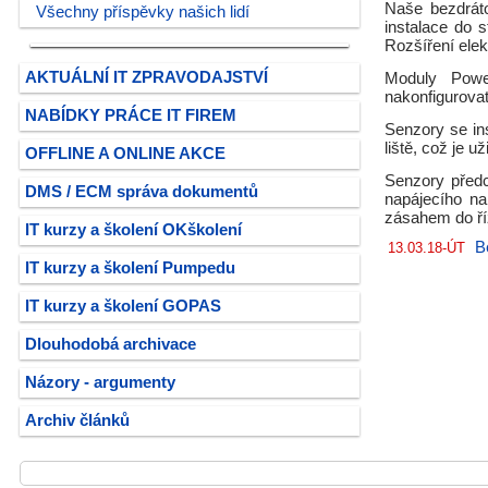
Naše bezdráto
Všechny příspěvky našich lidí
instalace do 
Rozšíření elek
AKTUÁLNÍ IT ZPRAVODAJSTVÍ
Moduly Power
nakonfigurovat
NABÍDKY PRÁCE IT FIREM
Senzory se ins
liště, což je u
OFFLINE A ONLINE AKCE
Senzory předc
DMS / ECM správa dokumentů
napájecího n
zásahem do ří
IT kurzy a školení OKškolení
B
13.03.18-ÚT
IT kurzy a školení Pumpedu
IT kurzy a školení GOPAS
Dlouhodobá archivace
Názory - argumenty
Archiv článků