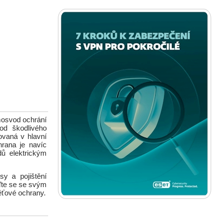
omosvod ochrání
od škodlivého
ovaná v hlavní
hrana je navíc
ů elektrickým
sy a pojištění
ďte se se svým
pěťové ochrany.