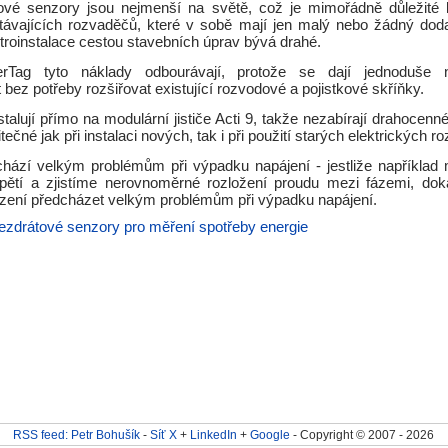
vé senzory jsou nejmenší na světě, což je mimořádně důležité 
stávajících rozvaděčů, které v sobě mají jen malý nebo žádný doda
troinstalace cestou stavebních úprav bývá drahé.
Tag tyto náklady odbourávají, protože se dají jednoduše n
 bez potřeby rozšiřovat existující rozvodové a pojistkové skříňky.
talují přímo na modulární jističe Acti 9, takže nezabírají drahocen
žitečné jak při instalaci nových, tak i při použití starých elektrických r
hází velkým problémům při výpadku napájení - jestliže například 
apětí a zjistíme nerovnoměrné rozložení proudu mezi fázemi, d
zení předcházet velkým problémům při výpadku napájení.
ezdrátové senzory pro měření spotřeby energie
RSS feed: Petr Bohušík
-
Síť X
+
LinkedIn
+
Google
- Copyright © 2007 - 2026