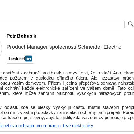
Petr Bohušík
Product Manager společnosti Schneider Electric
 opatření k ochraně proti blesku a myslíte si, že to stačí. Ano. Hr
ed požárem v důsledku přímého úderu. Ale nezastaví průch
oudu vaším domovem. Přitom i jediná přepěťová ochrana nainstal
ni ochrání každé elektronické zařízení ve vašem domě. Tato oc
zením, které může zabránit průchodu vysokých nárazových proud
v oblasti, kde se blesky vyskytují často, místní stavební předpi
hou mít zvláštní požadavky na instalaci ochrany proti přepětí. Pora
 zástupcem pojišťovny, abyste zjistili, zda váš domov potřebuje pře
řepěťová ochrana pro ochranu citlivé elektroniky