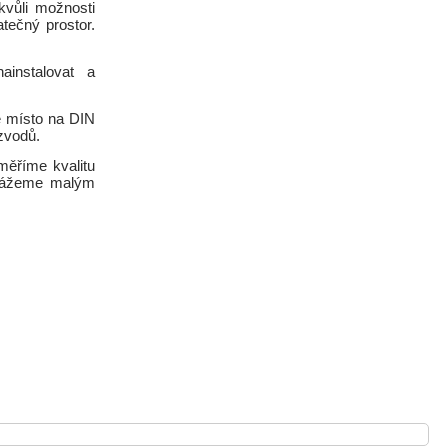
kvůli možnosti
tečný prostor.
ainstalovat a
né místo na DIN
ozvodů.
měříme kvalitu
okážeme malým