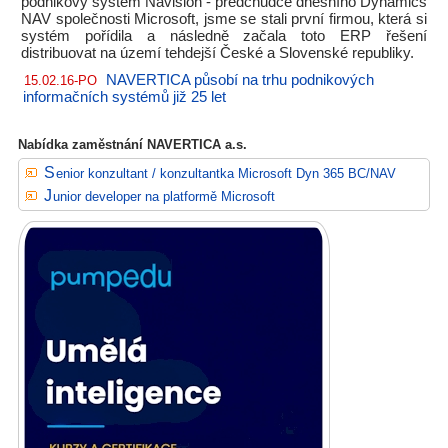
podnikový systém Navision - předchůdce dnešního Dynamics
NAV společnosti Microsoft, jsme se stali první firmou, která si
systém pořídila a následně začala toto ERP řešení
distribuovat na území tehdejší České a Slovenské republiky.
NAVERTICA působí na trhu podnikových
15.02.16-PO
informačních systémů již 25 let
Nabídka zaměstnání NAVERTICA a.s.
Senior konzultant / konzultantka Microsoft Dyn 365 BC/NAV
Junior developer na platformě Microsoft