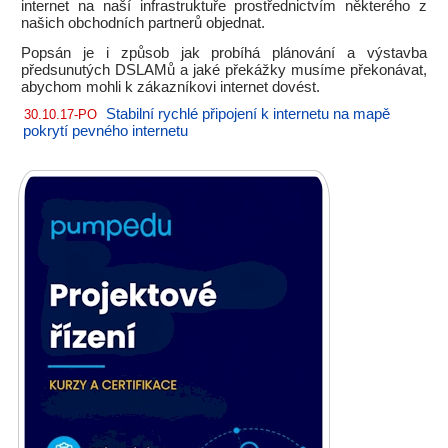
internet na naší infrastruktuře prostřednictvím některého z
našich obchodních partnerů objednat.
Popsán je i způsob jak probíhá plánování a výstavba
předsunutých DSLAMů a jaké překážky musíme překonávat,
abychom mohli k zákazníkovi internet dovést.
Stabilní rychlé připojení k internetu na mapě
30.10.17-PO
pokrytí pevného internetu