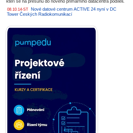
kteří se na přesunu do nového primárního datacentra podíleli.
Nové datové centrum ACTIVE 24 nyní v DC
08.10.14-ST
Tower Českých Radiokomunikací