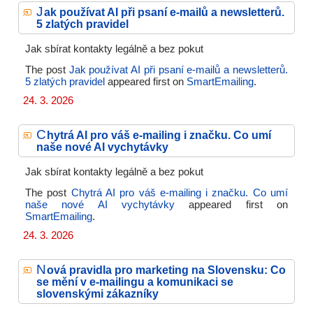
J
ak používat AI při psaní e-mailů a newsletterů.
5 zlatých pravidel
Jak sbírat kontakty legálně a bez pokut
The post
Jak používat AI při psaní e-mailů a newsletterů.
5 zlatých pravidel
appeared first on
SmartEmailing
.
24. 3. 2026
C
hytrá AI pro váš e-mailing i značku. Co umí
naše nové AI vychytávky
Jak sbírat kontakty legálně a bez pokut
The post
Chytrá AI pro váš e-mailing i značku. Co umí
naše nové AI vychytávky
appeared first on
SmartEmailing
.
24. 3. 2026
N
ová pravidla pro marketing na Slovensku: Co
se mění v e-mailingu a komunikaci se
slovenskými zákazníky