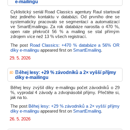
e-mailingu
Cyklistický seriál Road Classics agentury Raul startoval
bez jediného kontaktu v databázi. Od prvního dne se
systematicky pracovalo se segmentací a automatizací
ve SmartEmailingu. Za rok databáze narostla o 470 %,
open rate překročil 56 % a mailing se stal přímým
zdrojem více než 13 % všech registrací.
The post
Road Classics: +470 % databáze a 56% OR
díky e-mailingu
appeared first on
SmartEmailing
.
29. 5. 2026
B
ěhej lesy: +29 % závodníků a 2× vyšší příjmy
díky e-mailingu
Běhej lesy zvýšil díky e-mailingu počet závodníků o 29
%, vyprodal 4 závody a zdvojnásobil příjmy. Přečtěte si,
jak na to.
The post
Běhej lesy: +29 % závodníků a 2× vyšší příjmy
díky e-mailingu
appeared first on
SmartEmailing
.
26. 5. 2026