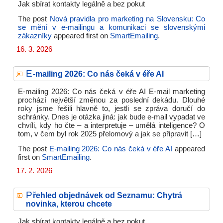
Jak sbírat kontakty legálně a bez pokut
The post
Nová pravidla pro marketing na Slovensku: Co
se mění v e-mailingu a komunikaci se slovenskými
zákazníky
appeared first on
SmartEmailing
.
16. 3. 2026
E
-mailing 2026: Co nás čeká v éře AI
E-mailing 2026: Co nás čeká v éře AI E-mail marketing
prochází největší změnou za poslední dekádu. Dlouhé
roky jsme řešili hlavně to, jestli se zpráva doručí do
schránky. Dnes je otázka jiná: jak bude e-mail vypadat ve
chvíli, kdy ho čte – a interpretuje – umělá inteligence? O
tom, v čem byl rok 2025 přelomový a jak se připravit […]
The post
E-mailing 2026: Co nás čeká v éře AI
appeared
first on
SmartEmailing
.
17. 2. 2026
P
řehled objednávek od Seznamu: Chytrá
novinka, kterou chcete
Jak sbírat kontakty legálně a bez pokut