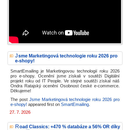
J
sme Marketingová technologie roku 2026 pro
e-shopy!
SmartEmailing je Marketingovou technologií roku 2026
pro e-shopy. Ocenění jsme získali v soutěži Digitální
projekt roku od IT People. Ve stejné soutěži získal náš
Ondra Ratajský ocenění Osobnost české e-commerce.
Děkujeme!
The post
Jsme Marketingová technologie roku 2026 pro
e-shopy!
appeared first on
SmartEmailing
.
27. 7. 2026
R
oad Classics: +470 % databáze a 56% OR díky