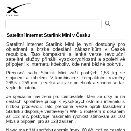
Satelitní internet Starlink Mini v Česku
Satelitní internet Starlink Mini je nyní dostupný pro
objednání a brzké odeslání zákazníkům v České
republice. Tato kompaktní a lehká verze revoluční
satelitní služby přináší vysokorychlostní a spolehlivé
připojení k internetu kdekoliv, kde není běžné pokrytí.
Přenosná sada Starlink Mini váží pouhých 1,53 kg se
stojanem a kabelem. V kombinaci s kompaktními rozměry
298,5 x 259 mm je velká asi jako notebook a snadno se tak
vejde do batohu.
Je speciálně navržená pro cestovatele, kteří se díky ní na
cestách spolehlivě připojí k vysokorychlostnímu internetu s
nízkou prodlevou. Tato přenosná verze oproti klasickému
Starlinku disponuje vestavěným WiFi 5 routerem s dosahem
až 112 m2, poskytuje maximální rychlost stahování až 100
Mb/s a připojení pro až 128 zařízení.
Navíc má nižší spotřebu energie (max. 60 W), což na cestách