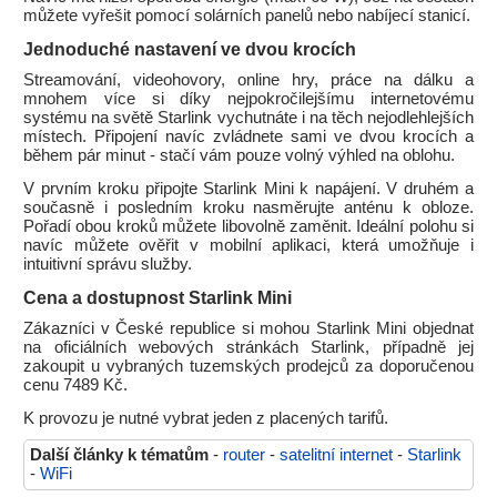
můžete vyřešit pomocí solárních panelů nebo nabíjecí stanicí.
Jednoduché nastavení ve dvou krocích
Streamování, videohovory, online hry, práce na dálku a
mnohem více si díky nejpokročilejšímu internetovému
systému na světě Starlink vychutnáte i na těch nejodlehlejších
místech. Připojení navíc zvládnete sami ve dvou krocích a
během pár minut - stačí vám pouze volný výhled na oblohu.
V prvním kroku připojte Starlink Mini k napájení. V druhém a
současně i posledním kroku nasměrujte anténu k obloze.
Pořadí obou kroků můžete libovolně zaměnit. Ideální polohu si
navíc můžete ověřit v mobilní aplikaci, která umožňuje i
intuitivní správu služby.
Cena a dostupnost Starlink Mini
Zákazníci v České republice si mohou Starlink Mini objednat
na oficiálních webových stránkách Starlink, případně jej
zakoupit u vybraných tuzemských prodejců za doporučenou
cenu 7489 Kč.
K provozu je nutné vybrat jeden z placených tarifů.
Další články k tématům
-
router
-
satelitní internet
-
Starlink
-
WiFi