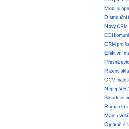
M
obilní ap
D
istribučn
N
ový CRM s
E
DI komuni
C
RM pro říz
E
fektivní 
P
řesná evid
Ř
ízený sk
C
CV majetk
N
ejlepší ED
S
kladové h
R
oman Fuch
M
artin Vok
O
jedinělé 