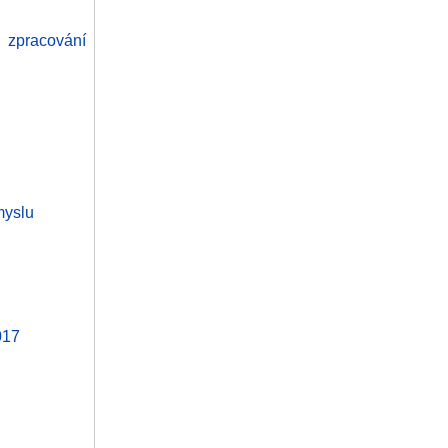
 zpracování
myslu
017