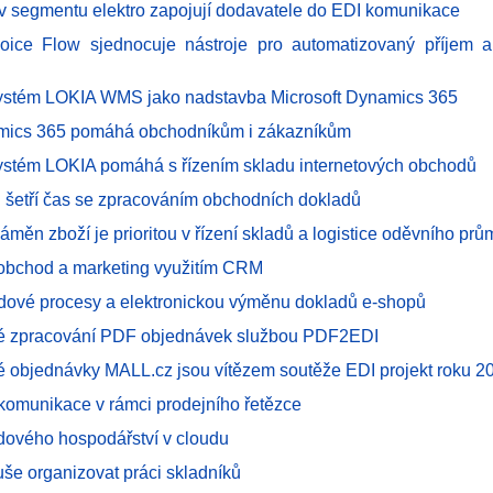
ři v segmentu elektro zapojují dodavatele do EDI komunikace
oice Flow sjednocuje nástroje pro automatizovaný příjem a
ystém LOKIA WMS jako nadstavba Microsoft Dynamics 365
ics 365 pomáhá obchodníkům i zákazníkům
ystém LOKIA pomáhá s řízením skladu internetových obchodů
šetří čas se zpracováním obchodních dokladů
měn zboží je prioritou v řízení skladů a logistice oděvního prů
 obchod a marketing využitím CRM
adové procesy a elektronickou výměnu dokladů e-shopů
é zpracování PDF objednávek službou PDF2EDI
ké objednávky MALL.cz jsou vítězem soutěže EDI projekt roku 2
 komunikace v rámci prodejního řetězce
adového hospodářství v cloudu
še organizovat práci skladníků