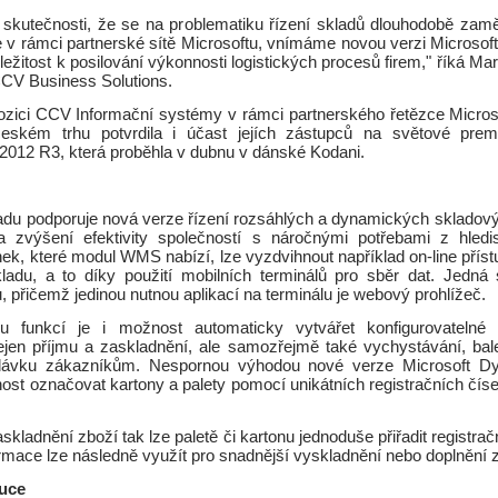
skutečnosti, že se na problematiku řízení skladů dlouhodobě zam
e v rámci partnerské sítě Microsoftu, vnímáme novou verzi Microso
íležitost k posilování výkonnosti logistických procesů firem," říká M
 CCV Business Solutions.
ici CCV Informační systémy v rámci partnerského řetězce Microso
českém trhu potvrdila i účast jejích zástupců na světové prem
012 R3, která proběhla v dubnu v dánské Kodani.
ladu podporuje nová verze řízení rozsáhlých a dynamických skladov
zvýšení efektivity společností s náročnými potřebami z hledis
ek, které modul WMS nabízí, lze vyzdvihnout například on-line příst
ladu, a to díky použití mobilních terminálů pro sběr dat. Jedn
 přičemž jedinou nutnou aplikací na terminálu je webový prohlížeč.
tou funkcí je i možnost automaticky vytvářet konfigurovatelné 
nejen příjmu a zaskladnění, ale samozřejmě také vychystávání, bal
dávku zákazníkům. Nespornou výhodou nové verze Microsoft D
st označovat kartony a palety pomocí unikátních registračních čísel
askladnění zboží tak lze paletě či kartonu jednoduše přiřadit registra
rmace lze následně využít pro snadnější vyskladnění nebo doplnění 
buce