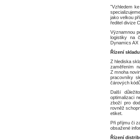
"Vzhledem ke 
specializujem
jako velkou př
ředitel divize
Významnou poz
logistiky na 
Dynamics AX 2
Řízení skladu
Z hlediska sk
zaměřením na 
Z mnoha novin
pracovníky sk
čárových kódů,
Další důleži
optimalizaci 
zboží pro do
rovněž schopno
etiket.
Při příjmu či z
obsažené info
Řízení distri