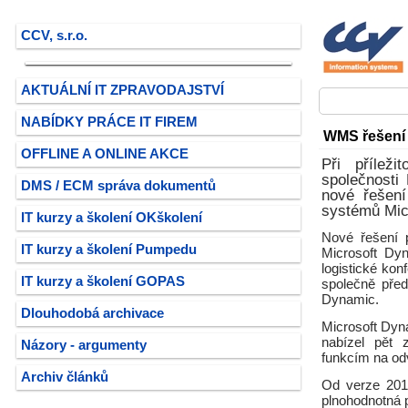
CCV, s.r.o.
AKTUÁLNÍ IT ZPRAVODAJSTVÍ
NABÍDKY PRÁCE IT FIREM
WMS řešení 
OFFLINE A ONLINE AKCE
Při příleži
společnosti
DMS / ECM správa dokumentů
nové řešen
systémů Mic
IT kurzy a školení OKškolení
Nové řešení 
IT kurzy a školení Pumpedu
Microsoft Dyn
logistické kon
IT kurzy a školení GOPAS
společně před
Dynamic.
Dlouhodobá archivace
Microsoft Dyn
nabízel pět 
Názory - argumenty
funkcím na odv
Archiv článků
Od verze 201
plnohodnotná p