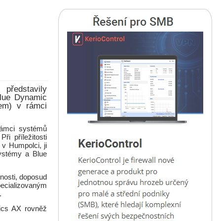
 představily
Blue Dynamic
em) v rámci
rámci systémů
i příležitosti
 v Humpolci, ji
systémy a Blue
nosti, doposud
ecializovaným
.
ics AX rovněž