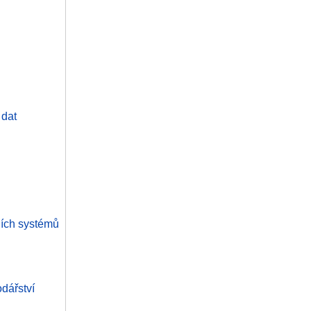
 dat
ních systémů
odářství