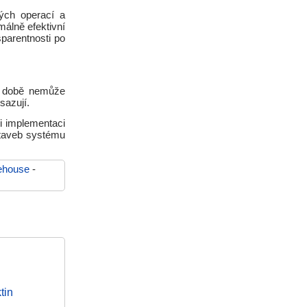
ých operací a
álně efektivní
parentnosti po
é době nemůže
sazují.
i implementaci
staveb systému
ehouse
-
tin