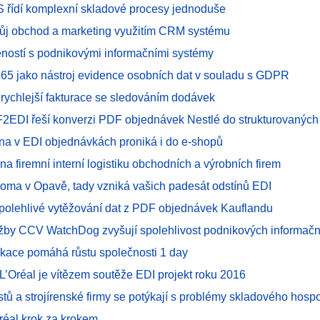
řídí komplexní skladové procesy jednoduše
vůj obchod a marketing využitím CRM systému
eností s podnikovými informačními systémy
65 jako nástroj evidence osobních dat v souladu s GDPR
 rychlejší fakturace se sledováním dodávek
2EDI řeší konverzi PDF objednávek Nestlé do strukturovaných
na v EDI objednávkách proniká i do e-shopů
a firemní interní logistiku obchodních a výrobních firem
oma v Opavě, tady vzniká vašich padesát odstínů EDI
polehlivé vytěžování dat z PDF objednávek Kauflandu
užby CCV WatchDog zvyšují spolehlivost podnikových informač
kace pomáhá růstu společnosti 1 day
 L’Oréal je vítězem soutěže EDI projekt roku 2016
stů a strojírenské firmy se potýkají s problémy skladového hosp
Oréal krok za krokem