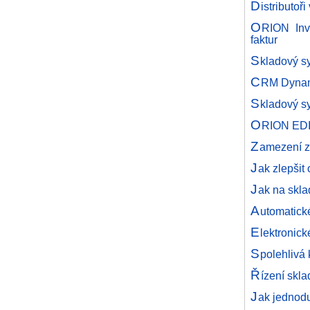
D
istributo
O
RION Inv
faktur
S
kladový s
C
RM Dynam
S
kladový s
O
RION EDI 
Z
amezení zá
J
ak zlepšit
J
ak na skl
A
utomatick
E
lektronic
S
polehlivá
Ř
ízení skl
J
ak jednodu