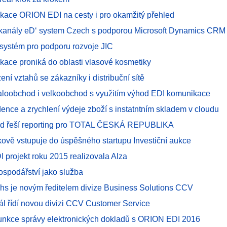
likace ORION EDI na cesty i pro okamžitý přehled
í kanály eD‘ system Czech s podporou Microsoft Dynamics CRM
ystém pro podporu rozvoje JIC
kace proniká do oblasti vlasové kosmetiky
ení vztahů se zákazníky i distribuční sítě
maloobchod i velkoobchod s využitím výhod EDI komunikace
ence a zrychlení výdeje zboží s instatntním skladem v cloudu
lad řeší reporting pro TOTAL ČESKÁ REPUBLIKA
ově vstupuje do úspěšného startupu Investiční aukce
I projekt roku 2015 realizovala Alza
ospodářství jako služba
s je novým ředitelem divize Business Solutions CCV
řál řídí novou divizi CCV Customer Service
funkce správy elektronických dokladů s ORION EDI 2016