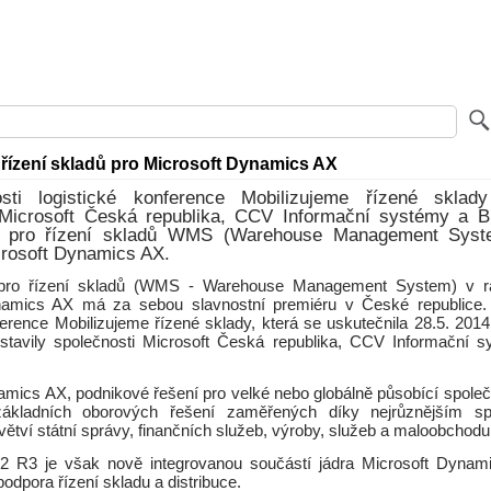
řízení skladů pro Microsoft Dynamics AX
tosti logistické konference Mobilizujeme řízené sklady
 Microsoft Česká republika, CCV Informační systémy a 
í pro řízení skladů WMS (Warehouse Management Syst
rosoft Dynamics AX.
pro řízení skladů (WMS - Warehouse Management System) v 
amics AX má za sebou slavnostní premiéru v České republice. Př
ference Mobilizujeme řízené sklady, která se uskutečnila 28.5. 2014
stavily společnosti Microsoft Česká republika, CCV Informační 
amics AX, podnikové řešení pro velké nebo globálně působící společ
základních oborových řešení zaměřených díky nejrůznějším sp
ětví státní správy, finančních služeb, výroby, služeb a maloobchodu
2 R3 je však nově integrovanou součástí jádra Microsoft Dynam
odpora řízení skladu a distribuce.