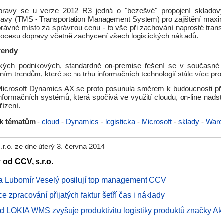
pravy se u verze 2012 R3 jedná o "bezešvé" propojení skladov
ravy (TMS - Transportation Management System) pro zajištění maxim
rávné místo za správnou cenu - to vše při zachování naprosté trans
rocesu dopravy včetně zachycení všech logistických nákladů.
rendy
elkých podnikových, standardně on-premise řešení se v současn
ním trendům, které se na trhu informačních technologií stále více pro
Microsoft Dynamics AX se proto posunula směrem k budoucnosti př
nformačních systémů, která spočívá ve využití cloudu, on-line nad
řízení.
 k tématům
-
cloud
-
Dynamics
-
logisticka
-
Microsoft
-
sklady
-
War
r.o. ze dne úterý 3. června 2014
 od CCV, s.r.o.
 a Lubomír Veselý posilují top management CCV
e zpracování přijatých faktur šetří čas i náklady
ad LOKIA WMS zvyšuje produktivitu logistiky produktů značky Ak