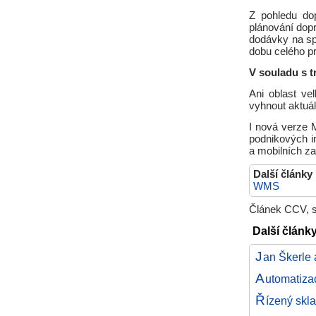
Z pohledu do
plánování dop
dodávky na sp
dobu celého p
V souladu s t
Ani oblast v
vyhnout aktuál
I nová verze 
podnikových i
a mobilních za
Další články
WMS
Článek CCV, s.
Další články
J
an Škerle
A
utomatizac
Ř
ízený skl