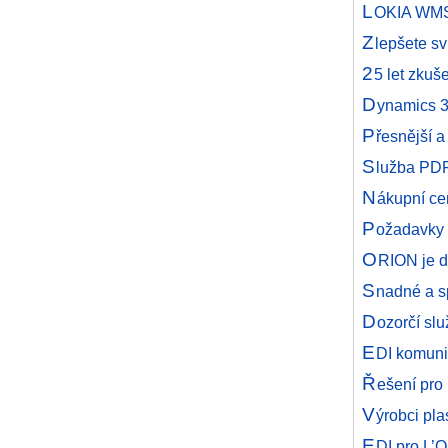
L
OKIA WMS 
Z
lepšete s
2
5 let zkuš
D
ynamics 3
P
řesnější a
S
lužba PDF
N
ákupní ce
P
ožadavky n
O
RION je d
S
nadné a s
D
ozorčí sl
E
DI komuni
Ř
ešení pro
V
ýrobci pla
E
DI pro L’