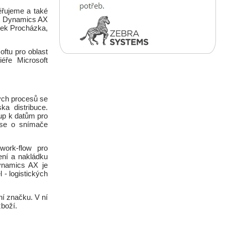
ěřujeme a také
ft Dynamics AX
arek Procházka,
ftu pro oblast
iéře Microsoft
ých procesů se
ka distribuce.
up k datům pro
á se o snímače
work-flow pro
ení a nakládku
ynamics AX je
 - logistických
ční značku. V ní
zboží.