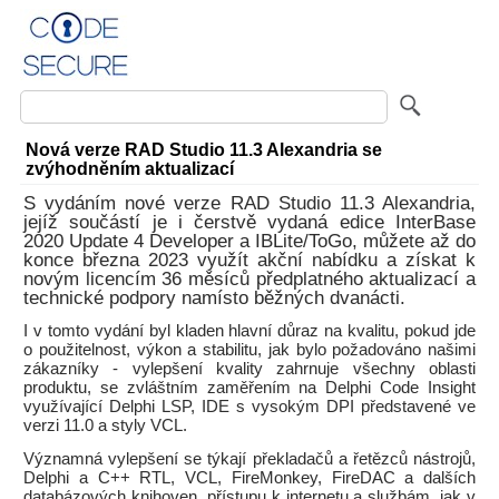
Nová verze RAD Studio 11.3 Alexandria se
zvýhodněním aktualizací
S vydáním nové verze RAD Studio 11.3 Alexandria,
jejíž součástí je i čerstvě vydaná edice InterBase
2020 Update 4 Developer a IBLite/ToGo, můžete až do
konce března 2023 využít akční nabídku a získat k
novým licencím 36 měsíců předplatného aktualizací a
technické podpory namísto běžných dvanácti.
I v tomto vydání byl kladen hlavní důraz na kvalitu, pokud jde
o použitelnost, výkon a stabilitu, jak bylo požadováno našimi
zákazníky - vylepšení kvality zahrnuje všechny oblasti
produktu, se zvláštním zaměřením na Delphi Code Insight
využívající Delphi LSP, IDE s vysokým DPI představené ve
verzi 11.0 a styly VCL.
Významná vylepšení se týkají překladačů a řetězců nástrojů,
Delphi a C++ RTL, VCL, FireMonkey, FireDAC a dalších
databázových knihoven, přístupu k internetu a službám, jak v