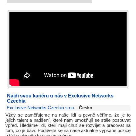
Najdi svou kariéru u nás v Exclusive Networks
Czechia
Exclusive Networks Czechia s.r.o.
-
Česko
Vždy se zaměřujeme na naše lidi a pevně věříme, že je to
jejich talent a nadšení, které nám umožňují se stále posouvat
vpřed. Hledáme lidi, kteří mají chuť se rozvíjet a pracovat na
tom, co je baví. Podívejte se na naše aktuálně vypsané pozice
a třeba objevíte tu svou vysněnou.