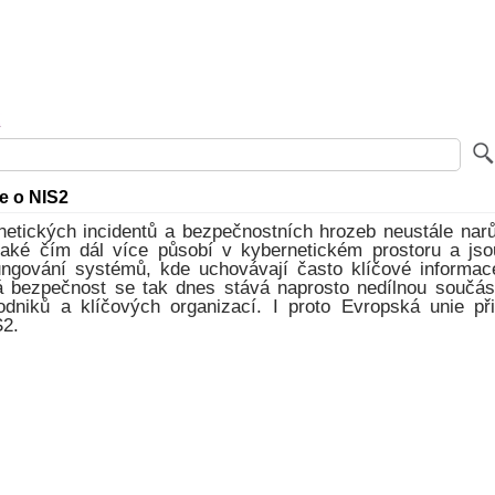
e o NIS2
netických incidentů a bezpečnostních hrozeb neustále narů
také čím dál více působí v kybernetickém prostoru a jso
ngování systémů, kde uchovávají často klíčové informac
á bezpečnost se tak dnes stává naprosto nedílnou součás
odniků a klíčových organizací. I proto Evropská unie př
S2.