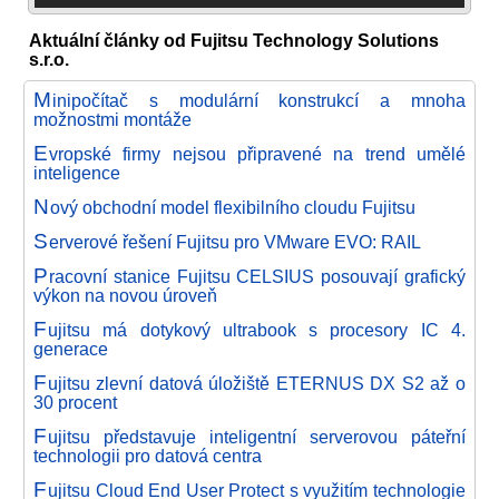
Aktuální články od Fujitsu Technology Solutions
s.r.o.
M
inipočítač s modulární konstrukcí a mnoha
možnostmi montáže
E
vropské firmy nejsou připravené na trend umělé
inteligence
N
ový obchodní model flexibilního cloudu Fujitsu
S
erverové řešení Fujitsu pro VMware EVO: RAIL
P
racovní stanice Fujitsu CELSIUS posouvají grafický
výkon na novou úroveň
F
ujitsu má dotykový ultrabook s procesory IC 4.
generace
F
ujitsu zlevní datová úložiště ETERNUS DX S2 až o
30 procent
F
ujitsu představuje inteligentní serverovou páteřní
technologii pro datová centra
F
ujitsu Cloud End User Protect s využitím technologie