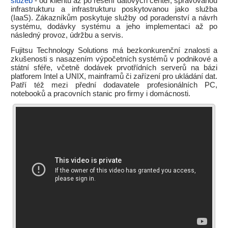
služeb
- od klientů až po řešení datových center, spravovanou
infrastrukturu a infrastrukturu poskytovanou jako služba
(IaaS). Zákazníkům poskytuje služby od poradenství a návrh
systému, dodávky systému a jeho implementaci až po
následný provoz, údržbu a servis.
Fujitsu Technology Solutions má bezkonkurenční znalosti a
zkušenosti s nasazením výpočetních systémů v podnikové a
státní sféře, včetně dodávek prvotřídních serverů na bázi
platforem Intel a UNIX, mainframů či zařízení pro ukládání dat.
Patří též mezi přední dodavatele profesionálních PC,
notebooků a pracovních stanic pro firmy i domácnosti.