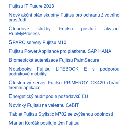
F
ujitsu IT Future 2013
N
ový akční plán skupiny Fujitsu pro ochranu životního
prostředí
C
loudové služby Fujitsu posilují akvizicí
RunMyProcess
S
PARC servery Fujitsu M10
F
ujitsu Power Appliance pro platformu SAP HANA
B
iometrická autentizace Fujitsu PalmSecure
N
otebooky Fujitsu LIFEBOOK E s podporou
podnikové mobility
C
lusterový server Fujitsu PRIMERGY CX420 chrání
firemní aplikace
E
nergetický audit podle požadavků EU
N
ovinky Fujitsu na veletrhu CeBIT
T
ablet Fujitsu Stylistic M702 se zvýšenou odolností
M
arian Korčák posiluje tým Fujitsu