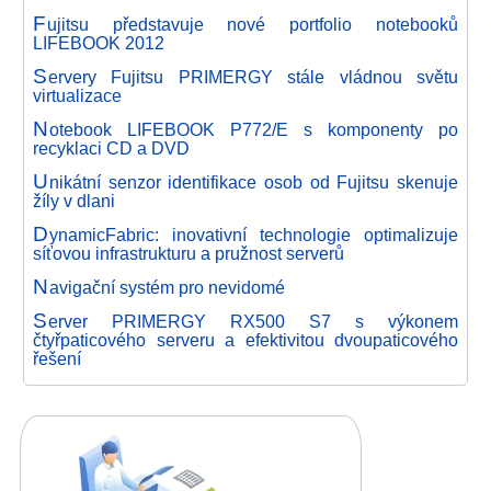
F
ujitsu představuje nové portfolio notebooků
LIFEBOOK 2012
S
ervery Fujitsu PRIMERGY stále vládnou světu
virtualizace
N
otebook LIFEBOOK P772/E s komponenty po
recyklaci CD a DVD
U
nikátní senzor identifikace osob od Fujitsu skenuje
žíly v dlani
D
ynamicFabric: inovativní technologie optimalizuje
síťovou infrastrukturu a pružnost serverů
N
avigační systém pro nevidomé
S
erver PRIMERGY RX500 S7 s výkonem
čtyřpaticového serveru a efektivitou dvoupaticového
řešení