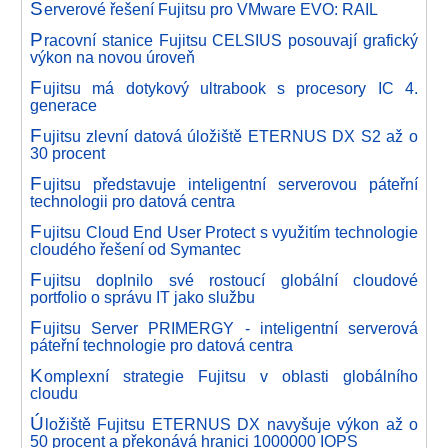
S
erverové řešení Fujitsu pro VMware EVO: RAIL
P
racovní stanice Fujitsu CELSIUS posouvají grafický
výkon na novou úroveň
F
ujitsu má dotykový ultrabook s procesory IC 4.
generace
F
ujitsu zlevní datová úložiště ETERNUS DX S2 až o
30 procent
F
ujitsu představuje inteligentní serverovou páteřní
technologii pro datová centra
F
ujitsu Cloud End User Protect s využitím technologie
cloudého řešení od Symantec
F
ujitsu doplnilo své rostoucí globální cloudové
portfolio o správu IT jako službu
F
ujitsu Server PRIMERGY - inteligentní serverová
páteřní technologie pro datová centra
K
omplexní strategie Fujitsu v oblasti globálního
cloudu
Ú
ložiště Fujitsu ETERNUS DX navyšuje výkon až o
50 procent a překonává hranici 1000000 IOPS