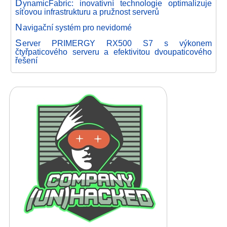
D
ynamicFabric: inovativní technologie optimalizuje
síťovou infrastrukturu a pružnost serverů
N
avigační systém pro nevidomé
S
erver PRIMERGY RX500 S7 s výkonem
čtyřpaticového serveru a efektivitou dvoupaticového
řešení