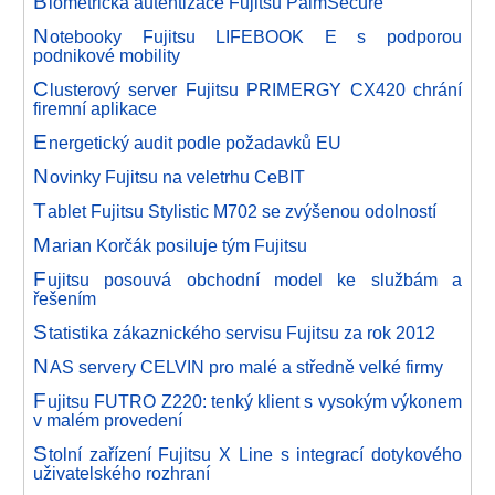
B
iometrická autentizace Fujitsu PalmSecure
N
otebooky Fujitsu LIFEBOOK E s podporou
podnikové mobility
C
lusterový server Fujitsu PRIMERGY CX420 chrání
firemní aplikace
E
nergetický audit podle požadavků EU
N
ovinky Fujitsu na veletrhu CeBIT
T
ablet Fujitsu Stylistic M702 se zvýšenou odolností
M
arian Korčák posiluje tým Fujitsu
F
ujitsu posouvá obchodní model ke službám a
řešením
S
tatistika zákaznického servisu Fujitsu za rok 2012
N
AS servery CELVIN pro malé a středně velké firmy
F
ujitsu FUTRO Z220: tenký klient s vysokým výkonem
v malém provedení
S
tolní zařízení Fujitsu X Line s integrací dotykového
uživatelského rozhraní