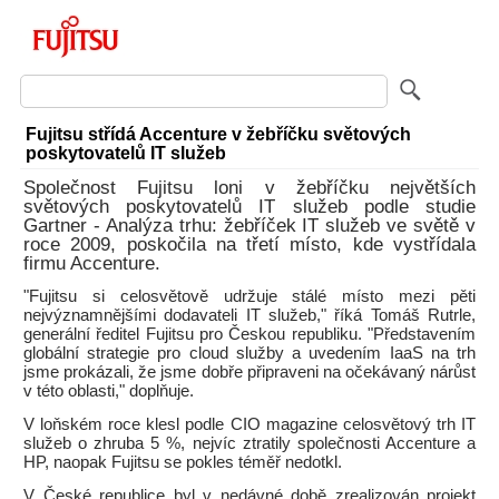
Fujitsu střídá Accenture v žebříčku světových
poskytovatelů IT služeb
Společnost Fujitsu loni v žebříčku největších
světových poskytovatelů IT služeb podle studie
Gartner - Analýza trhu: žebříček IT služeb ve světě v
roce 2009, poskočila na třetí místo, kde vystřídala
firmu Accenture.
"Fujitsu si celosvětově udržuje stálé místo mezi pěti
nejvýznamnějšími dodavateli IT služeb," říká Tomáš Rutrle,
generální ředitel Fujitsu pro Českou republiku. "Představením
globální strategie pro cloud služby a uvedením IaaS na trh
jsme prokázali, že jsme dobře připraveni na očekávaný nárůst
v této oblasti," doplňuje.
V loňském roce klesl podle CIO magazine celosvětový trh IT
služeb o zhruba 5 %, nejvíc ztratily společnosti Accenture a
HP, naopak Fujitsu se pokles téměř nedotkl.
V České republice byl v nedávné době zrealizován projekt