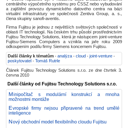
centrálního výpočetního systému pro ČSSZ nebo vybudování
a zajištění provozu dynamického datového centra na bázi
virtuální infrastruktury ve společnosti Zentiva Group, a. s.,
člena skupiny sanofi-aventis.
Firma Fujitsu je jednou z největších světových společností v
oblasti IT technologií. Na českém trhu působí prostřednictvím
Fujitsu Technology Solutions, která je nástupcem joint-venture
Fujitsu-Siemens Computers a vznikla na jaře roku 2009
odkoupením podílu firmy Siemens koncernem Fujitsu.
Další články k tématům
-
analýza
-
cloud
-
joint-venture
-
poskytovatel
-
Tomáš Rutrle
Článek Fujitsu Technology Solutions s.r.o. ze dne čtvrtek 3.
června 2010
Další články od Fujitsu Technology Solutions s.r.o.
M
inipočítač s modulární konstrukcí a mnoha
možnostmi montáže
E
vropské firmy nejsou připravené na trend umělé
inteligence
N
ový obchodní model flexibilního cloudu Fujitsu