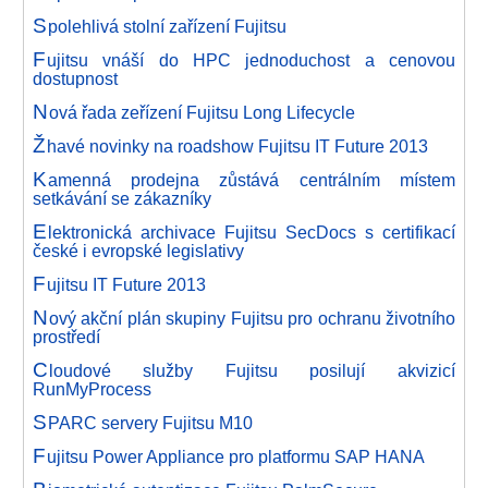
S
polehlivá stolní zařízení Fujitsu
F
ujitsu vnáší do HPC jednoduchost a cenovou
dostupnost
N
ová řada zeřízení Fujitsu Long Lifecycle
Ž
havé novinky na roadshow Fujitsu IT Future 2013
K
amenná prodejna zůstává centrálním místem
setkávání se zákazníky
E
lektronická archivace Fujitsu SecDocs s certifikací
české i evropské legislativy
F
ujitsu IT Future 2013
N
ový akční plán skupiny Fujitsu pro ochranu životního
prostředí
C
loudové služby Fujitsu posilují akvizicí
RunMyProcess
S
PARC servery Fujitsu M10
F
ujitsu Power Appliance pro platformu SAP HANA