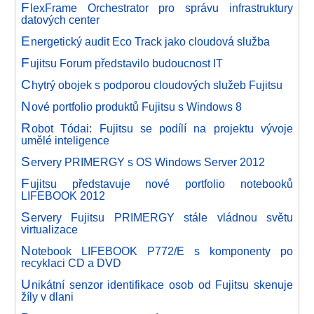
F
lexFrame Orchestrator pro správu infrastruktury
datových center
E
nergetický audit Eco Track jako cloudová služba
F
ujitsu Forum představilo budoucnost IT
C
hytrý obojek s podporou cloudových služeb Fujitsu
N
ové portfolio produktů Fujitsu s Windows 8
R
obot Tódai: Fujitsu se podílí na projektu vývoje
umělé inteligence
S
ervery PRIMERGY s OS Windows Server 2012
F
ujitsu představuje nové portfolio notebooků
LIFEBOOK 2012
S
ervery Fujitsu PRIMERGY stále vládnou světu
virtualizace
N
otebook LIFEBOOK P772/E s komponenty po
recyklaci CD a DVD
U
nikátní senzor identifikace osob od Fujitsu skenuje
žíly v dlani