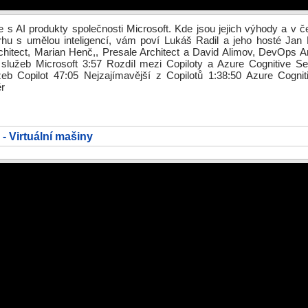
s AI produkty společnosti Microsoft. Kde jsou jejich výhody a v č
trhu s umělou inteligencí, vám poví Lukáš Radil a jeho hosté Jan 
chitect, Marian Henč,, Presale Architect a David Alimov, DevOps Ar
služeb Microsoft 3:57 Rozdíl mezi Copiloty a Azure Cognitive Se
žeb Copilot 47:05 Nejzajímavější z Copilotů 1:38:50 Azure Cognit
ěr
- Virtuální mašiny