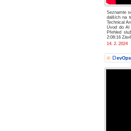
Seznamte se 
dalších na 
Technical Ar
Úvod do AI 
Přehled slu
2:08:16 Záv
14. 2. 2024
D
evOps 