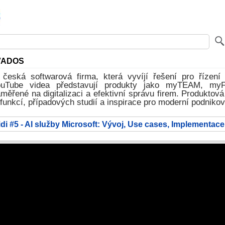
VADOS
eská softwarová firma, která vyvíjí řešení pro řízení
ouTube videa představují produkty jako myTEAM, m
řené na digitalizaci a efektivní správu firem. Produktová
funkcí, případových studií a inspirace pro moderní podnikov
idi #5 - AI služby Microsoft: Vývoj, Use cases, Implementace