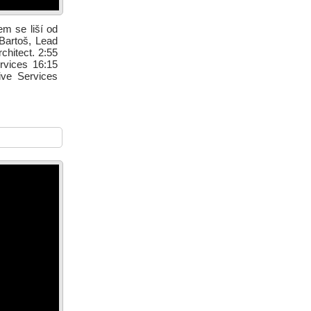
em se liší od
Bartoš, Lead
chitect. 2:55
rvices 16:15
ive Services