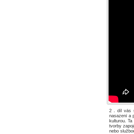
2 . díl vás
nasazení a p
kulturou. Ta
tvorby zapoj
nebo službou