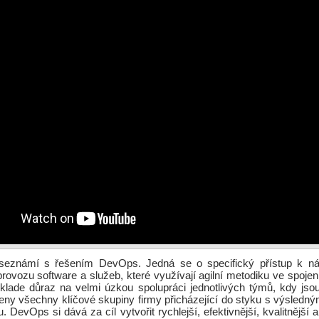
 seznámí s řešením DevOps. Jedná se o specifický přístup k náv
rovozu software a služeb, které využívají agilní metodiku ve spojení
 klade důraz na velmi úzkou spolupráci jednotlivých týmů, kdy js
eny všechny klíčové skupiny firmy přicházející do styku s výsled
. DevOps si dává za cíl vytvořit rychlejší, efektivnější, kvalitnější 