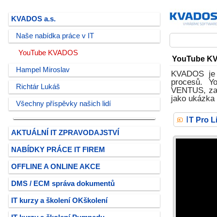
KVADOS a.s.
Naše nabídka práce v IT
YouTube KVADOS
YouTube K
Hampel Miroslav
KVADOS je č
procesů. Y
Richtár Lukáš
VENTUS, zamě
jako ukázka 
Všechny příspěvky našich lidí
I
T Pro L
AKTUÁLNÍ IT ZPRAVODAJSTVÍ
NABÍDKY PRÁCE IT FIREM
OFFLINE A ONLINE AKCE
DMS / ECM správa dokumentů
IT kurzy a školení OKškolení