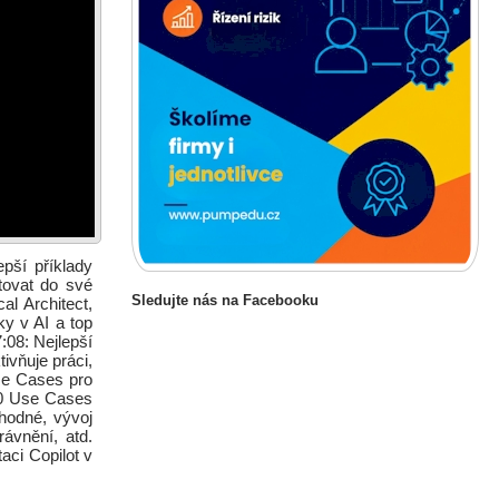
epší příklady
tovat do své
Sledujte nás na Facebooku
l Architect,
ky v AI a top
:08: Nejlepší
ivňuje práci,
se Cases pro
:00 Use Cases
hodné, vývoj
ávnění, atd.
aci Copilot v