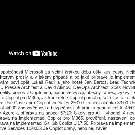
společnosti Microsoft za velmi krátkou dobu ušly kus cesty. Nejl
j, kterým prošly a v jakém případě a po jaké přípravě je implemen
 vám poví opět Lukáš Radil a jeho hosté Jan Bartoš, Lead Technica
, Presale Architect a David Alimov, DevOps Architect. 2:30: Novin
nefity, přínos v Copilotech, posun ve vývoji, obecný rámec, výzvy 17
o Copilot pro M365, jak konkrétně Copilot pomáhá, šetří čas a zefekt
5: Use Cases pro Copilot for Sales 29:00 Licenční okénko 33:00 U
ot 44:00 Zodpovědnost a bezpečnost při práci s generativní AI 49
 a Azure a příprava na adopci 57:20: Úkoly pro AI – vhodné X nev
íprava na implementaci Copilot pro M365, prověření, nastavení opr
prava na implementaci GitHub Copilot 1:17:50: Příprava na implement
ive Services 1:20:05: Je Copilot drahý, nebo ne, závěr