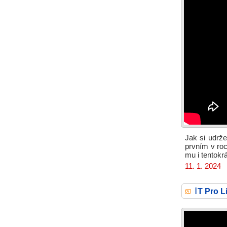
Jak si udrže
prvním v ro
mu i tentokr
11. 1. 2024
I
T Pro L