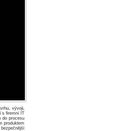
rhu, vývoji,
 s firemní IT
ou do procesu
ným produktem
a bezpečnější