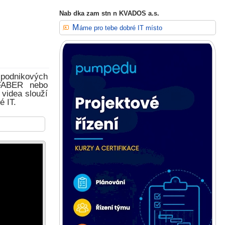
Nab dka zam stn n KVADOS a.s.
Máme pro tebe dobré IT místo
 podnikových
yFABER nebo
 videa slouží
é IT.