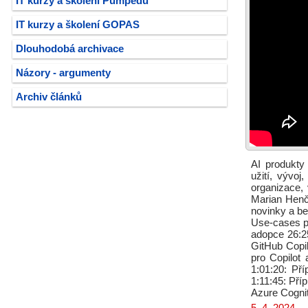
IT kurzy a školení Pumpedu
IT kurzy a školení GOPAS
Dlouhodobá archivace
Názory - argumenty
Archiv článků
AI produkty 
užití, vývo
organizace,
Marian Henč,
novinky a be
Use-cases pr
adopce 26:2
GitHub Copil
pro Copilot
1:01:20: Př
1:11:45: Pří
Azure Cognit