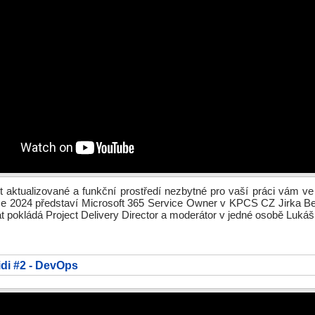
t aktualizované a funkční prostředí nezbytné pro vaší práci vám ve 
ce 2024 představí Microsoft 365 Service Owner v KPCS CZ Jirka B
át pokládá Project Delivery Director a moderátor v jedné osobě Lukáš
idi #2 - DevOps