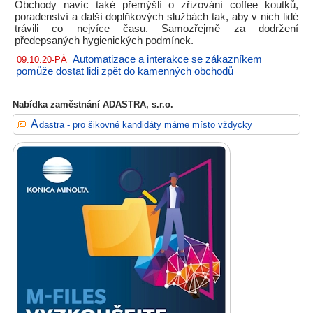
Obchody navíc také přemýšlí o zřizování coffee koutků,
poradenství a další doplňkových službách tak, aby v nich lidé
trávili co nejvíce času. Samozřejmě za dodržení
předepsaných hygienických podmínek.
Automatizace a interakce se zákazníkem
09.10.20-PÁ
pomůže dostat lidi zpět do kamenných obchodů
Nabídka zaměstnání ADASTRA, s.r.o.
Adastra - pro šikovné kandidáty máme místo vždycky