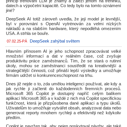
princip trénování LLM je známý a záleží jenom na tréninku,
datech a výpočetní kapacitě. Co tedy bylo na tomto oznámení
jiné?
DeepSeek AI totiž zároveň uvedla, že její model je levnější,
byl v porovnání s OpenAI vytrénován za velmi nízkých
nákladů a na slabším hardware, který nepodléhá omezením
USA. A strhla se bouře.
DeepSeek zahýbal světem
07.02.25-PÁ
Hlavním přínosem AI je jeho schopnost zpracovávat velké
množství informací a dat v reálném čase, což zvyšuje
produktivitu práce zaměstnanců. Tím, že se stará o rutinní
úkoly, mohou se zaměstnanci soustředit na kreativnější a
strategičtější činnosti, což přináší lepší výsledky a umožňuje
firmám udržet si konkurenceschopnost na trhu.
Dnes již nejde o to, zda umělou inteligenci používat, ale kdy a
jak rychle ji začlenit do každodenních firemních procesů.
Microsoft 365 Copilot je dostupný napříč celým balíkem
aplikací Microsoft 365 a v každé z nich má Copilot specifickou
funkčnost, která je přizpůsobena dané aplikaci a typu úkolů.
Uživatelům to umožňuje vytvářet obsah, analyzovat data nebo
generovat reporty mnohem rychleji a efektivněji než kdykoliv
předtím.
Copilot je navržen tak, aby nejen poskytoval návrhy, ale také