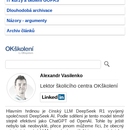
IT kurzy a školení GOPAS
Dlouhodobá archivace
Názory - argumenty
Archiv článků
Alexandr Vasilenko
Lektor školicího centra OKškolení
Hlavním hrdinou je čínský LLM DeepSeek R1 vyvíjený
společností DeepSeek AI. Podle sdělení je tento model téměř
stejně efektivní jako ChatGPT od OpenAI. Tohle by ještě
nebylo tak neobvyklé, přece jenom můžeme říci, že obecný