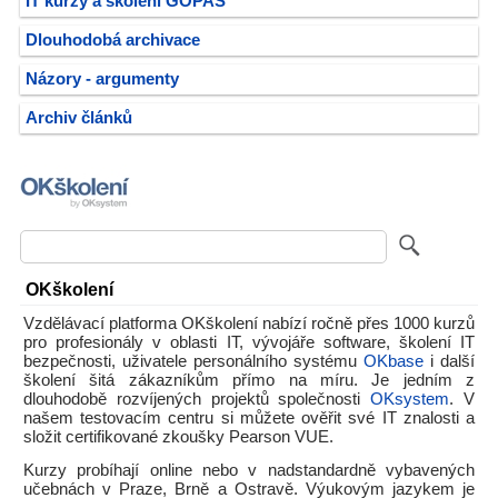
IT kurzy a školení GOPAS
Dlouhodobá archivace
Názory - argumenty
Archiv článků
OKškolení
Vzdělávací platforma OKškolení nabízí ročně přes 1000 kurzů
pro profesionály v oblasti IT, vývojáře software, školení IT
bezpečnosti, uživatele personálního systému
OKbase
i další
školení šitá zákazníkům přímo na míru. Je jedním z
dlouhodobě rozvíjených projektů společnosti
OKsystem
. V
našem testovacím centru si můžete ověřit své IT znalosti a
složit certifikované zkoušky Pearson VUE.
Kurzy probíhají online nebo v nadstandardně vybavených
učebnách v Praze, Brně a Ostravě. Výukovým jazykem je