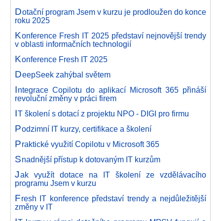
D
otační program Jsem v kurzu je prodloužen do konce
roku 2025
K
onference Fresh IT 2025 představí nejnovější trendy
v oblasti informačních technologií
K
onference Fresh IT 2025
D
eepSeek zahýbal světem
I
ntegrace Copilotu do aplikací Microsoft 365 přináší
revoluční změny v práci firem
I
T školení s dotací z projektu NPO - DIGI pro firmu
P
odzimní IT kurzy, certifikace a školení
P
raktické využití Copilotu v Microsoft 365
S
nadnější přístup k dotovaným IT kurzům
J
ak využít dotace na IT školení ze vzdělávacího
programu Jsem v kurzu
F
resh IT konference představí trendy a nejdůležitější
změny v IT