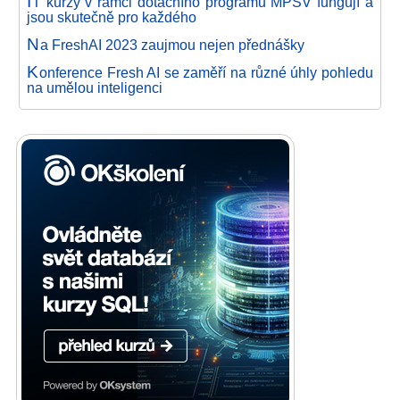
I
T kurzy v rámci dotačního programu MPSV fungují a
jsou skutečně pro každého
N
a FreshAI 2023 zaujmou nejen přednášky
K
onference Fresh AI se zaměří na různé úhly pohledu
na umělou inteligenci