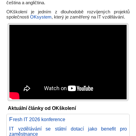
čeština a angličtina.
OKškolení je jedním z dlouhodobě rozvíjených projektů
společnosti
OKsystem
, který je zaměřený na IT vzdělávání.
Aktuální články od OKškolení
F
resh IT 2026 konference
I
T vzdělávání se státní dotací jako benefit pro
zaměstnance