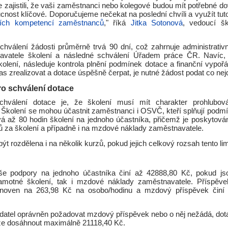
e zajistili, že vaši zaměstnanci nebo kolegové budou mít potřebné do
cnost klíčové. Doporučujeme nečekat na poslední chvíli a využít tuto 
lních kompetencí zaměstnanců
," říká
Jitka Sotonová
, vedoucí šk
chválení žádosti průměrně trvá 90 dní, což zahrnuje administrativn
avatele školení a následné schválení Úřadem práce ČR. Navíc
kolení, následuje kontrola plnění podmínek dotace a finanční vypořá
 zrealizovat a dotace úspěšně čerpat, je nutné žádost podat co nejd
o schválení dotace
hválení dotace je, že školení musí mít charakter prohlubován
Školení se mohou účastnit zaměstnanci i OSVČ, kteří splňují podm
á až 80 hodin školení na jednoho účastníka, přičemž je poskytová
ů za školení a případně i na mzdové náklady zaměstnavatele.
t rozdělena i na několik kurzů, pokud jejich celkový rozsah tento li
še podpory na jednoho účastníka činí až 42888,80 Kč, pokud jso
amotné školení, tak i mzdové náklady zaměstnavatele. Příspěv
tanoven na 263,98 Kč na osobo/hodinu a mzdový příspěvek činí
datel oprávněn požadovat mzdový příspěvek nebo o něj nežádá, dot
e dosáhnout maximálně 21118,40 Kč.