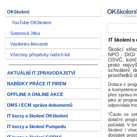
OKškolení
YouTube OKškolení
Sotonová Jitka
IT školení s
Vasilenko Alexandr
Školicí stř
NPO - DIGI p
Všechny příspěvky našich lidí
OSVČ, končí 
proto nejvy
schválení 
AKTUÁLNÍ IT ZPRAVODAJSTVÍ
prostředků d
NABÍDKY PRÁCE IT FIREM
Dotace z prog
a kompetence 
OFFLINE A ONLINE AKCE
přes správu in
jako je progr
DMS / ECM správa dokumentů
odpovídala mo
"Často se set
IT kurzy a školení OKškolení
dotační prog
požádat. V to
IT kurzy a školení Pumpedu
školení i vho
dostatek pros