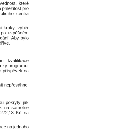
vednosti, které
příležitost pro
olícího centra
í kroky, výběr
, po úspěšném
dání. Aby bylo
říve.
í kvalifikace
ínky programu.
n příspěvek na
mit nepřesáhne.
u pokryty jak
ek na samotné
 272,13 Kč na
ace na jednoho