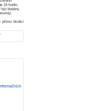
izováno
e 16 hodin,
í být dodány
umenty.
 přímo školicí
-
nformačních