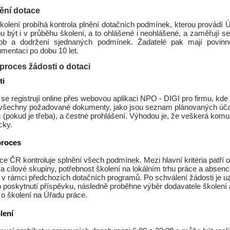
ění dotace
kolení probíhá kontrola plnění dotačních podmínek, kterou provádí 
 být i v průběhu školení, a to ohlášené i neohlášené, a zaměřují s
ob a dodržení sjednaných podmínek. Žadatelé pak mají povinn
mentaci po dobu 10 let.
proces žádosti o dotaci
ti
 se registrují online přes webovou aplikaci NPO - DIGI pro firmu, kde
í všechny požadované dokumenty, jako jsou seznam plánovaných úča
 (pokud je třeba), a čestné prohlášení. Výhodou je, že veškerá kom
cky.
proces
ce ČR kontroluje splnění všech podmínek. Mezi hlavní kritéria patří 
 a cílové skupiny, potřebnost školení na lokálním trhu práce a abse
 v rámci předchozích dotačních programů. Po schválení žádosti je 
 poskytnutí příspěvku, následně proběhne výběr dodavatele školení 
o školení na Úřadu práce.
lení