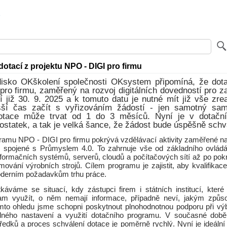
 dotací z projektu NPO - DIGI pro firmu
edisko OKškolení společnosti OKsystem připomíná, že dot
ro firmu, zaměřený na rozvoj digitálních dovedností pro 
již 30. 9. 2025 a k tomuto datu je nutné mít již vše zre
šší čas začít s vyřizováním žádostí - jen samotný sa
dotace může trvat od 1 do 3 měsíců. Nyní je v dotačn
ostatek, a tak je velká šance, že žádost bude úspěšně schv
ramu NPO - DIGI pro firmu pokrývá vzdělávací aktivity zaměřené na
spojené s Průmyslem 4.0. To zahrnuje vše od základního ovládán
formačních systémů, serverů, cloudů a počítačových sítí až po pokr
amování výrobních strojů. Cílem programu je zajistit, aby kvalifika
derním požadavkům trhu práce.
káváme se situací, kdy zástupci firem i státních institucí, kter
ram využít, o něm nemají informace, případně neví, jakým způs
mto ohledu jsme schopni poskytnout plnohodnotnou podporu při v
dného nastavení a využití dotačního programu. V současné době 
tředků a proces schválení dotace je poměrně rychlý. Nyní je ideální