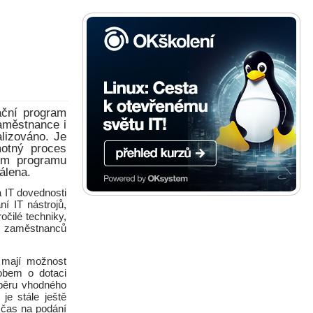
ační program
zaměstnance i
alizováno. Je
motný proces
ím programu
álena.
 IT dovednosti
í IT nástrojů,
očilé techniky,
ce zaměstnanců
é mají možnost
obem o dotaci
ýběru vhodného
je stále ještě
 čas na podání