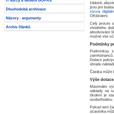
IT kurzy a školení GOPAS
žádosti, abyst
jsou pro budou
Dlouhodobá archivace
rozvoj digitá
OKškolení.
Názory - argumenty
Celý proces s
Archiv článků
vhodného dod
absolvování š
možné vše včas
Podmínky pr
Podmínkou sc
zaměstnanců. 
Dotace pokrýv
úhradu náklad
Částka může bý
Výše dotace
Maximální vý
náklady na s
školení je s
osobo/hodinu.
Pokud není ža
účastníka můž