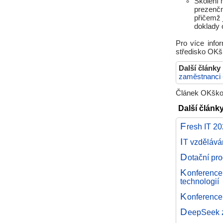
Školení 
prezenčn
přičemž 
doklady 
Pro více info
středisko OKš
Další články
zaměstnanci
Článek OKškole
Další článk
F
resh IT 2
I
T vzděláván
D
otační pr
K
onferenc
technologií
K
onference
D
eepSeek 