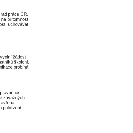
Úřad práce ČR.
e na přítomnost
ost uchovávat
 vyplní žádost
stníků školení,
unikace probíhá
oprávněnost
nce závažných
uzavřena
a potvrzení