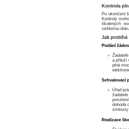
Kontrola pln
Po ukončení š
Kontroly mohou
školených os
veškerou doku
Jak probíhá 
Podání žádos
Žadatelé
a přilož
plná moc
elektroni
Schvalovací 
Úřad prá
žadatele
porušení
dohoda o
smlouvy 
Realizace ško