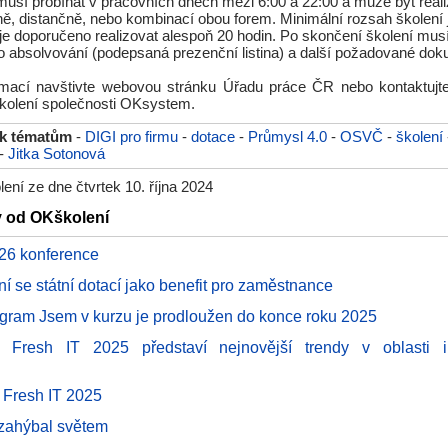
musí probíhat v pracovních dnech mezi 6:00 a 22:00 a může být real
ě, distančně, nebo kombinací obou forem. Minimální rozsah školení j
je doporučeno realizovat alespoň 20 hodin. Po skončení školení mus
o absolvování (podepsaná prezenční listina) a další požadované dok
rmací navštivte webovou stránku Úřadu práce ČR nebo kontaktujte
kolení společnosti OKsystem.
 k tématům
-
DIGI pro firmu
-
dotace
-
Průmysl 4.0
-
OSVČ
-
školení
-
Jitka Sotonová
ní ze dne čtvrtek 10. října 2024
y od OKškolení
026 konference
í se státní dotací jako benefit pro zaměstnance
ogram Jsem v kurzu je prodloužen do konce roku 2025
e Fresh IT 2025 představí nejnovější trendy v oblasti i
 Fresh IT 2025
zahýbal světem