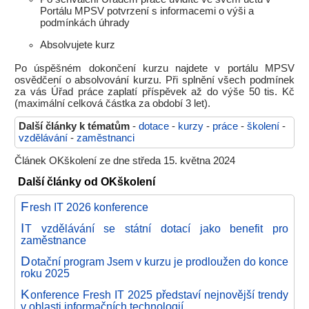
Portálu MPSV potvrzení s informacemi o výši a
podmínkách úhrady
Absolvujete kurz
Po úspěšném dokončení kurzu najdete v portálu MPSV
osvědčení o absolvování kurzu. Při splnění všech podmínek
za vás Úřad práce zaplatí příspěvek až do výše 50 tis. Kč
(maximální celková částka za období 3 let).
Další články k tématům
-
dotace
-
kurzy
-
práce
-
školení
-
vzdělávání
-
zaměstnanci
Článek OKškolení ze dne středa 15. května 2024
Další články od OKškolení
F
resh IT 2026 konference
I
T vzdělávání se státní dotací jako benefit pro
zaměstnance
D
otační program Jsem v kurzu je prodloužen do konce
roku 2025
K
onference Fresh IT 2025 představí nejnovější trendy
v oblasti informačních technologií