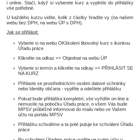
i online. Stačí, když si vyberete kurz a vyplníte do přihlášky
vše potřebné.
U každého kurzu vidíte, kolik z částky hradíte vy (na našem
webu bez DPH, na webu ÚP s DPH).
Jak se přihlásit:
Vyberte si na webu OKškolení libovolný kurz s ikonkou
Úřadu práce
Klikněte na odkaz => Objednat na webu ÚP
Vyberte si termín a klikněte na odkay => PŘIHLÁSIT SE
NA KURZ
Přihlaste se prostřednictvím osobní datové schránky
nebo Identity občana - vyplňte a odešlete přihlášku
Pokud bude přihláška kompletní, vše vyřídíte on-line a
nemusíte na pobočku Úřadu práce, o všem Vás bude
MPSV průběžně informovat do mailu nebo ve Vašem
účtu na portálu MPSV
Přihlášku schválíme a ta poté putuje ke schválení Úřadu
práce
Po schválení Úřadem práce uvidíte ve svém účtu v