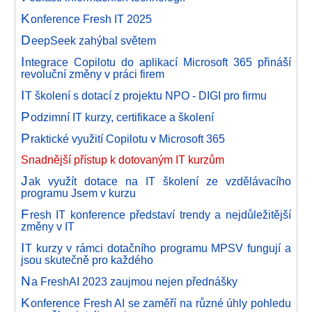
K
onference Fresh IT 2025
D
eepSeek zahýbal světem
I
ntegrace Copilotu do aplikací Microsoft 365 přináší
revoluční změny v práci firem
I
T školení s dotací z projektu NPO - DIGI pro firmu
P
odzimní IT kurzy, certifikace a školení
P
raktické využití Copilotu v Microsoft 365
Snadnější přístup k dotovaným IT kurzům
J
ak využít dotace na IT školení ze vzdělávacího
programu Jsem v kurzu
F
resh IT konference představí trendy a nejdůležitější
změny v IT
I
T kurzy v rámci dotačního programu MPSV fungují a
jsou skutečně pro každého
N
a FreshAI 2023 zaujmou nejen přednášky
K
onference Fresh AI se zaměří na různé úhly pohledu