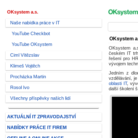
OKsystem a.s.
Naše nabídka práce v IT
YouTube Checkbot
OKsystem a.
YouTube OKsystem
OKsystem a.s
českém IT tr
Ciml Vítězslav
řešení pro HR
vývojem techno
Klimeš Vojtěch
Jedním z dlo
Procházka Martin
vzdělávání, j
oblasti IT
, výv
Rosol Ivo
další školení 
Všechny příspěvky našich lidí
AKTUÁLNÍ IT ZPRAVODAJSTVÍ
NABÍDKY PRÁCE IT FIREM