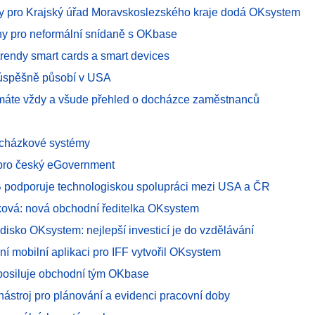
ty pro Krajský úřad Moravskoslezského kraje dodá OKsystem
ny pro neformální snídaně s OKbase
trendy smart cards a smart devices
úspěšně působí v USA
áte vždy a všude přehled o docházce zaměstnanců
ocházkové systémy
pro český eGovernment
 podporuje technologiskou spolupráci mezi USA a ČR
ová: nová obchodní ředitelka OKsystem
ředisko OKsystem: nejlepší investicí je do vzdělávání
ální mobilní aplikaci pro IFF vytvořil OKsystem
posiluje obchodní tým OKbase
nástroj pro plánování a evidenci pracovní doby