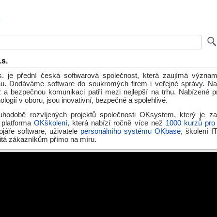
s.
. je přední česká softwarová společnost, která zaujímá význam
hu. Dodáváme software do soukromých firem i veřejné správy. Na
 a bezpečnou komunikaci patří mezi nejlepší na trhu. Nabízené p
logií v oboru, jsou inovativní, bezpečné a spolehlivé.
uhodobě rozvíjených projektů společnosti OKsystem, který je z
e platforma
OKškolení,
která nabízí ročně více než
1000 kurzů pro 
ojáře software, uživatele
personálního systému OKbase
, školení I
šitá zákazníkům přímo na míru.