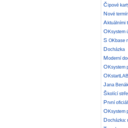
Č
ipové kar
N
ové termí
A
ktuálními 
O
Ksystem 
S
OKbase m
D
ocházka
M
oderní d
O
Ksystem 
O
KstartLAB
J
ana Benák
Š
kolící str
P
rvní ofici
O
Ksystem 
D
ocházka: 