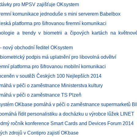
 dávky pro MPSV zajišťuje OKsystem
firemní komunikace jednoduše s mini serverem Babelbox
česká platforma pro šifrovanou firemní komunikaci
ologie a trendy v biometrii a čipových kartách na květnov
 - nový obchodní ředitel OKsystem
biometrický podpis má uplatnění pro libovolná odvětví
remní platforma pro šifrovanou mobilní komunikaci
ceněn v soutěži Českých 100 Nejlepších 2014
áhá v péči o zaměstnance Ministerstva kultury
máhá v péči o zaměstnance TS Plzeň
systém OKbase pomáhá v péči o zaměstnance supermarketů B
omáhá řídit personalistiku a docházku u výrobce lůžek LINET
dmý ročník konference Smart Cards and Devices Forum 2014
kých zdrojů v Contipro zajistí OKbase