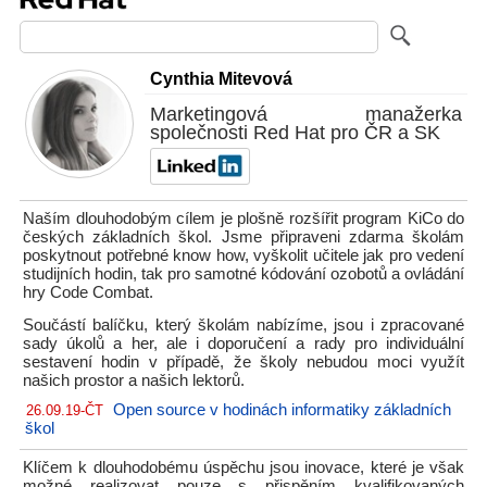
Cynthia Mitevová
Marketingová manažerka
společnosti Red Hat pro ČR a SK
Naším dlouhodobým cílem je plošně rozšířit program KiCo do
českých základních škol. Jsme připraveni zdarma školám
poskytnout potřebné know how, vyškolit učitele jak pro vedení
studijních hodin, tak pro samotné kódování ozobotů a ovládání
hry Code Combat.
Součástí balíčku, který školám nabízíme, jsou i zpracované
sady úkolů a her, ale i doporučení a rady pro individuální
sestavení hodin v případě, že školy nebudou moci využít
našich prostor a našich lektorů.
Open source v hodinách informatiky základních
26.09.19-ČT
škol
Klíčem k dlouhodobému úspěchu jsou inovace, které je však
možné realizovat pouze s přispěním kvalifikovaných