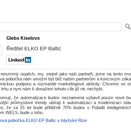
Glebs Kiselovs
Ředitel ELKO EP Baltic
 nesmírný úspěch, my, stejně jako naši partneři, jsme na tento mom
ová pobočka nám umožní být blíž našim partnerům a koncovým zákaz
echnickou podporu a rozmanité marketingové aktivity. Chceme se stá
 trhu a nyní nám k dosažení tohoto cíle již nic nechybí.
domují, že automatizace budov neznamená vybavit pouze nové bu
vější průmyslové trendy ubírají k automatizaci a modernizaci stáv
e, že za 15 let bude přibližně 70% budov v Pobaltí inteligentn
m iNELS, bude u toho.
ová pobočka ELKO EP Baltic v lotyšské Rize