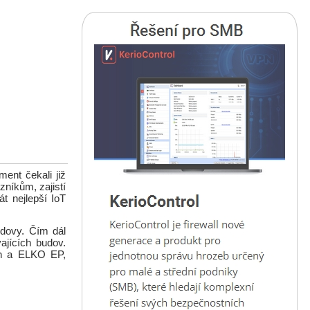
ent čekali již
níkům, zajistí
t nejlepší IoT
dovy. Čím dál
ajících budov.
ích a ELKO EP,