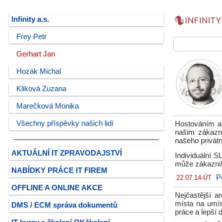
Infinity a.s.
Frey Petr
Gerhart Jan
Hozák Michal
Kliková Zuzana
Marečková Monika
Všechny příspěvky našich lidí
Hostováním a
našim zákazn
našeho privátn
AKTUÁLNÍ IT ZPRAVODAJSTVÍ
Individuální 
může zákazník 
NABÍDKY PRÁCE IT FIREM
P
22.07.14-ÚT
OFFLINE A ONLINE AKCE
Nejčastější a
místa na umíst
DMS / ECM správa dokumentů
práce a lepší 