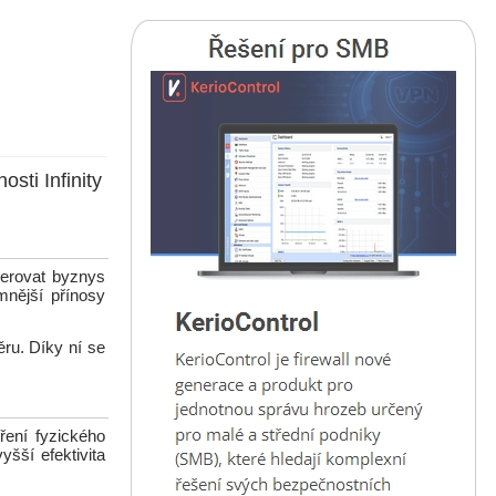
sti Infinity
erovat byznys
nější přínosy
ru. Díky ní se
ření fyzického
yšší efektivita