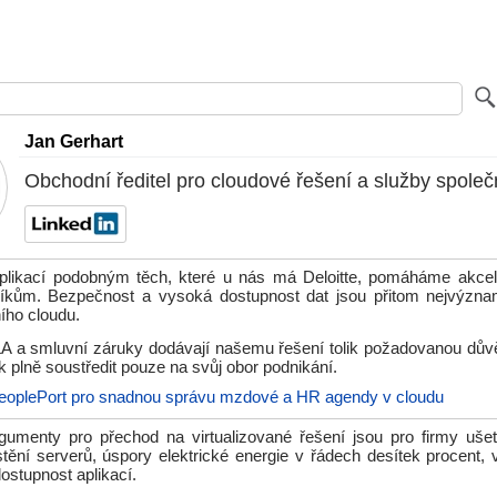
Jan Gerhart
Obchodní ředitel pro cloudové řešení a služby společno
plikací podobným těch, které u nás má Deloitte, pomáháme akcel
íkům. Bezpečnost a vysoká dostupnost dat jsou přitom nejvýznam
ího cloudu.
SLA a smluvní záruky dodávají našemu řešení tolik požadovanou důvě
plně soustředit pouze na svůj obor podnikání.
eoplePort pro snadnou správu mzdové a HR agendy v cloudu
rgumenty pro přechod na virtualizované řešení jsou pro firmy ušet
ění serverů, úspory elektrické energie v řádech desítek procent, v
dostupnost aplikací.