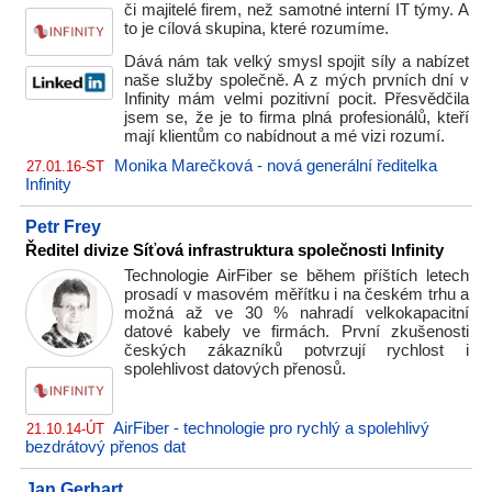
či majitelé firem, než samotné interní IT týmy. A
to je cílová skupina, které rozumíme.
Dává nám tak velký smysl spojit síly a nabízet
naše služby společně. A z mých prvních dní v
Infinity mám velmi pozitivní pocit. Přesvědčila
jsem se, že je to firma plná profesionálů, kteří
mají klientům co nabídnout a mé vizi rozumí.
Monika Marečková - nová generální ředitelka
27.01.16-ST
Infinity
Petr Frey
Ředitel divize Síťová infrastruktura společnosti Infinity
Technologie AirFiber se během příštích letech
prosadí v masovém měřítku i na českém trhu a
možná až ve 30 % nahradí velkokapacitní
datové kabely ve firmách. První zkušenosti
českých zákazníků potvrzují rychlost i
spolehlivost datových přenosů.
AirFiber - technologie pro rychlý a spolehlivý
21.10.14-ÚT
bezdrátový přenos dat
Jan Gerhart