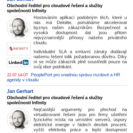
Obchodní ředitel pro cloudové řešení a služby
společnosti Infinity
Hostováním aplikací podobným těch, které u
nás má Deloitte, pomáháme akcelerovat
byznys našim zákazníkům. Bezpečnost a
vysoká dostupnost dat jsou přitom
nejvýznamnější přínosy našeho privátního
cloudu.
Individuální SLA a smluvní záruky dodávají
našemu řešení tolik požadovanou důvěru. Díky
ní se může zákazník plně soustředit pouze na
svůj obor podnikání.
PeoplePort pro snadnou správu mzdové a HR
22.07.14-ÚT
agendy v cloudu
Jan Gerhart
Obchodní ředitel pro cloudové řešení a služby
společnosti Infinity
Nejčastější argumenty pro přechod na
virtualizované řešení jsou pro firmy ušetření
fyzického místa na umístění serverů, úspory
elektrické energie v řádech desítek procent,
vyšší efektivita práce a lepší dostupnost