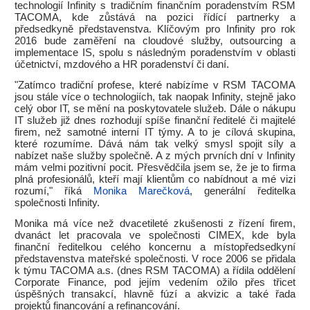
technologií Infinity s tradičním finančním poradenstvím RSM
TACOMA, kde zůstává na pozici řídící partnerky a
předsedkyně představenstva. Klíčovým pro Infinity pro rok
2016 bude zaměření na cloudové služby, outsourcing a
implementace IS, spolu s následným poradenstvím v oblasti
účetnictví, mzdového a HR poradenství či daní.
"Zatímco tradiční profese, které nabízíme v RSM TACOMA
jsou stále více o technologiích, tak naopak Infinity, stejně jako
celý obor IT, se mění na poskytovatele služeb. Dále o nákupu
IT služeb již dnes rozhodují spíše finanční ředitelé či majitelé
firem, než samotné interní IT týmy. A to je cílová skupina,
které rozumíme. Dává nám tak velký smysl spojit síly a
nabízet naše služby společně. A z mých prvních dní v Infinity
mám velmi pozitivní pocit. Přesvědčila jsem se, že je to firma
plná profesionálů, kteří mají klientům co nabídnout a mé vizi
rozumí," říká
Monika Marečková
, generální ředitelka
společnosti Infinity.
Monika má více než dvacetileté zkušenosti z řízení firem,
dvanáct let pracovala ve společnosti CIMEX, kde byla
finanční ředitelkou celého koncernu a místopředsedkyní
představenstva mateřské společnosti. V roce 2006 se přidala
k týmu TACOMA a.s. (dnes RSM TACOMA) a řídila oddělení
Corporate Finance, pod jejím vedením ožilo přes třicet
úspěšných transakcí, hlavně fúzí a akvizic a také řada
projektů financování a refinancování.