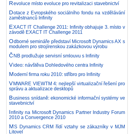
R
evoluce místo evoluce pro revitalizaci stavebnictví
D
otace z Evropského sociálního fondu na vzdělávání
zaměstnanců Infinity
E
XACT IT Challenge 2011: Infinity obhajuje 3. místo v
závodě EXACT IT Challenge 2011
O
dborné semináře představí Microsoft Dynamics AX s
modulem pro strojírenskou zakázkovou výrobu
Č
NB prodlužuje servisní smlouvu s Infinity
V
ideo: návštěva Dohledového centra Infinity
M
oderní firma roku 2010: stříbro pro Infinity
V
MWARE VIEWTM 4: nejlepší virtualizační řešení pro
správu a aktualizace desktopů
B
usiness snídaně: ekonomické informační systémy ve
stavebnictví
I
nfinity na Microsoft Dynamics Partner Industry Forum
2010 a Convergence 2010
M
S Dynamics CRM řídí vztahy se zákazníky v MJM
Litovel