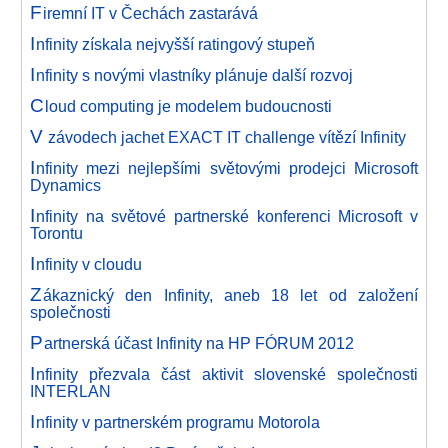
F
iremní IT v Čechách zastarává
I
nfinity získala nejvyšší ratingový stupeň
I
nfinity s novými vlastníky plánuje další rozvoj
C
loud computing je modelem budoucnosti
V
závodech jachet EXACT IT challenge vítězí Infinity
I
nfinity mezi nejlepšími světovými prodejci Microsoft
Dynamics
I
nfinity na světové partnerské konferenci Microsoft v
Torontu
I
nfinity v cloudu
Z
ákaznický den Infinity, aneb 18 let od založení
společnosti
P
artnerská účast Infinity na HP FÓRUM 2012
I
nfinity přezvala část aktivit slovenské společnosti
INTERLAN
I
nfinity v partnerském programu Motorola