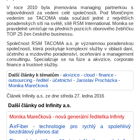
V roce 2010 byla jmenována managing partnerkou s
odpovědností za vedení celé společnosti. Pod Moničiným
vedením se TACOMA stala součástí jedné z největších
poradenských sítí na světě, sítě RSM International. Monika se
pravidelně umísťuje na předních pozicích oborového žebříčku
TOP 25 žen českého businessu.
Společnost RSM TACOMA a.s. je významnou poradenskou
společností, která poskytuje komplexní služby v oblasti daní,
účetního a mzdového poradenství, oceňování a management
consultingu. Specializuje se na fúze a akvizice, corporate
finance a trustové služby.
Další články k tématům
-
akvizice
-
cloud
-
finance
-
outsourcing
-
ředitel
-
účetnictví
-
Jaroslav Procházka
-
Monika Marečková
Článek Infinity a.s. ze dne středa 27. ledna 2016
Další články od Infinity a.s.
Monika Marečková - nová generální ředitelka Infinity
A
irFiber - technologie pro rychlý a spolehlivý
bezdrátový přenos dat