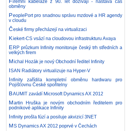
F
iremní kabeláže z 90. let dožívají - nastává čas
obměny
P
eoplePort pro snadnou správu mzdové a HR agendy
v cloudu
Č
eské firmy přecházejí na virtualizaci
K
iekert-CS vsází na cloudovou infrastrukturu Avaya
E
RP průzkum Infinity monitoruje český trh středních a
velkých firem
M
ichal Hozák je nový Obchodní ředitel Infinity
I
SAN Radiátory virtualizuje na Hyper-V
I
nfinity zařídila kompletní obměnu hardwaru pro
Pojišťovnu České spořitelny
B
AUMIT zavádí Microsoft Dynamics AX 2012
M
artin Hruška je novým obchodním ředitelem pro
podnikové aplikace Infinity
I
nfinity prošla fúzí a posiluje akvizicí 3NET
M
S Dynamics AX 2012 poprvé v Čechách