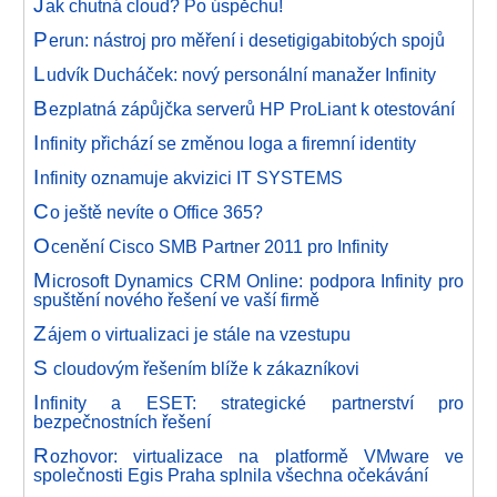
J
ak chutná cloud? Po úspěchu!
P
erun: nástroj pro měření i desetigigabitobých spojů
L
udvík Ducháček: nový personální manažer Infinity
B
ezplatná zápůjčka serverů HP ProLiant k otestování
I
nfinity přichází se změnou loga a firemní identity
I
nfinity oznamuje akvizici IT SYSTEMS
C
o ještě nevíte o Office 365?
O
cenění Cisco SMB Partner 2011 pro Infinity
M
icrosoft Dynamics CRM Online: podpora Infinity pro
spuštění nového řešení ve vaší firmě
Z
ájem o virtualizaci je stále na vzestupu
S
cloudovým řešením blíže k zákazníkovi
I
nfinity a ESET: strategické partnerství pro
bezpečnostních řešení
R
ozhovor: virtualizace na platformě VMware ve
společnosti Egis Praha splnila všechna očekávání