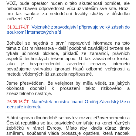
VOZ, bude operátor nucen o této skutečnosti pomlčet, ale
nebude zbaven odpovědnosti vůči uživatelům své sítě. Hrozí
mu tak sankce za nedodržení kvality služby v důsledku
zařízení VOZ.
Vojenské zpravodajství připravuje velký zásah do
31.01.17-ÚT
soukromí internetových sítí
Bohužel se nejedná o první nepravdivé informace na toto
téma z úst ministerstva - další podobná zavádějící tvrzení se
týkala účinnosti blokace, příkladů ze zahraničí, právních
aspektů technických řešení apod. U tak závažného kroku,
jako je bezprecedentní zavedení cenzury internetu
považujeme vytrvalou ignoraci hlasů odborné veřejnosti a
metodu vědomých lží za zcela nepřípustné.
Jsme přesvědčeni, že veřejnost by měla vědět, za jakých
okolností dochází k prosazení takto rizikového a
zneužitelného nástroje.
Náměstek ministra financí Ondřej Závodský lže o
26.05.16-ČT
cenzuře internetu
Státní správa dlouhodobě selhává v rozvoji eGovernementu a
Česká republika se tak pravidelně umisťuje na konci různých
žebříčků v rámci Evropy. Místo aby kladla důraz tímto
směrem, současná vláda prosazuje opatření, která naopak