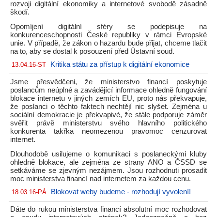
rozvoji digitální ekonomiky a internetové svobodě zásadně
škodí.
Opomíjení digitální sféry se podepisuje na
konkurenceschopnosti České republiky v rámci Evropské
unie. V případě, že zákon o hazardu bude přijat, chceme tlačit
na to, aby se dostal k posouzení před Ústavní soud.
Kritika státu za přístup k digitální ekonomice
13.04.16-ST
Jsme přesvědčeni, že ministerstvo financí poskytuje
poslancům neúplné a zavádějící informace ohledně fungování
blokace internetu v jiných zemích EU, proto nás překvapuje,
že poslanci o těchto faktech nechtějí nic slyšet. Zejména u
sociální demokracie je překvapivé, že stále podporuje záměr
svěřit právě ministerstvu svého hlavního politického
konkurenta takřka neomezenou pravomoc cenzurovat
internet.
Dlouhodobě usilujeme o komunikaci s poslaneckými kluby
ohledně blokace, ale zejména ze strany ANO a ČSSD se
setkáváme se zjevným nezájmem. Jsou rozhodnuti prosadit
moc ministerstva financí nad internetem za každou cenu.
Blokovat weby budeme - rozhodují vyvolení!
18.03.16-PÁ
Dáte do rukou ministerstva financí absolutní moc rozhodovat