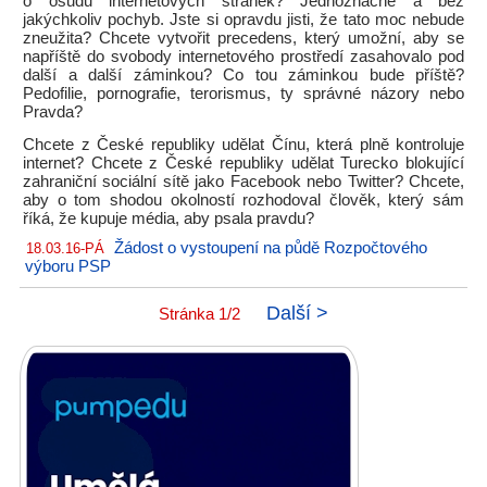
o osudu internetových stránek? Jednoznačně a bez
jakýchkoliv pochyb. Jste si opravdu jisti, že tato moc nebude
zneužita? Chcete vytvořit precedens, který umožní, aby se
napříště do svobody internetového prostředí zasahovalo pod
další a další záminkou? Co tou záminkou bude příště?
Pedofilie, pornografie, terorismus, ty správné názory nebo
Pravda?
Chcete z České republiky udělat Čínu, která plně kontroluje
internet? Chcete z České republiky udělat Turecko blokující
zahraniční sociální sítě jako Facebook nebo Twitter? Chcete,
aby o tom shodou okolností rozhodoval člověk, který sám
říká, že kupuje média, aby psala pravdu?
Žádost o vystoupení na půdě Rozpočtového
18.03.16-PÁ
výboru PSP
Další >
Stránka 1/2