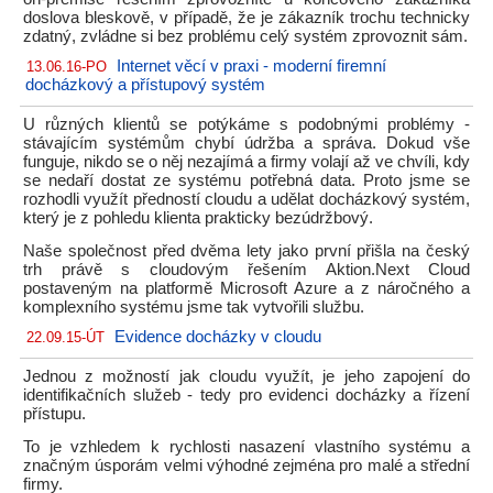
doslova bleskově, v případě, že je zákazník trochu technicky
zdatný, zvládne si bez problému celý systém zprovoznit sám.
Internet věcí v praxi - moderní firemní
13.06.16-PO
docházkový a přístupový systém
U různých klientů se potýkáme s podobnými problémy -
stávajícím systémům chybí údržba a správa. Dokud vše
funguje, nikdo se o něj nezajímá a firmy volají až ve chvíli, kdy
se nedaří dostat ze systému potřebná data. Proto jsme se
rozhodli využít předností cloudu a udělat docházkový systém,
který je z pohledu klienta prakticky bezúdržbový.
Naše společnost před dvěma lety jako první přišla na český
trh právě s cloudovým řešením Aktion.Next Cloud
postaveným na platformě Microsoft Azure a z náročného a
komplexního systému jsme tak vytvořili službu.
Evidence docházky v cloudu
22.09.15-ÚT
Jednou z možností jak cloudu využít, je jeho zapojení do
identifikačních služeb - tedy pro evidenci docházky a řízení
přístupu.
To je vzhledem k rychlosti nasazení vlastního systému a
značným úsporám velmi výhodné zejména pro malé a střední
firmy.