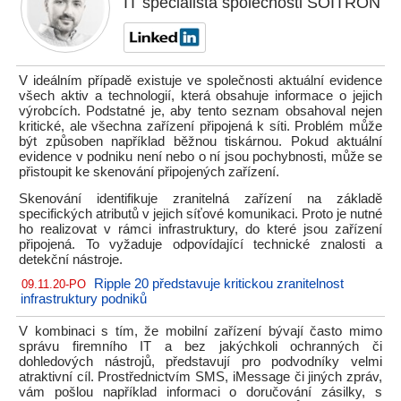
IT specialista společnosti SOITRON
V ideálním případě existuje ve společnosti aktuální evidence
všech aktiv a technologií, která obsahuje informace o jejich
výrobcích. Podstatné je, aby tento seznam obsahoval nejen
kritické, ale všechna zařízení připojená k síti. Problém může
být způsoben například běžnou tiskárnou. Pokud aktuální
evidence v podniku není nebo o ní jsou pochybnosti, může se
přistoupit ke skenování připojených zařízení.
Skenování identifikuje zranitelná zařízení na základě
specifických atributů v jejich síťové komunikaci. Proto je nutné
ho realizovat v rámci infrastruktury, do které jsou zařízení
připojená. To vyžaduje odpovídající technické znalosti a
detekční nástroje.
Ripple 20 představuje kritickou zranitelnost
09.11.20-PO
infrastruktury podniků
V kombinaci s tím, že mobilní zařízení bývají často mimo
správu firemního IT a bez jakýchkoli ochranných či
dohledových nástrojů, představují pro podvodníky velmi
atraktivní cíl. Prostřednictvím SMS, iMessage či jiných zpráv,
vám pošlou například informaci o doručování zásilky, s