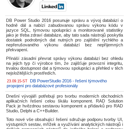
DB Power Studio 2016 posunuje správu a vývoj databází o
hodně dál a nabízí zabudovanou správu výkonu kódu v
jazyce SQL, týmovou spolupráci a monitorované statistiky
jako je třeba zdraví databáze, aby tato sada nástrojů poskytla
dostatek podrobných dat nutných pro zajištění rychlého a
nepřerušovaného výkonu databází bez nepříjemných
překvapení.
Přináší zásadní převrat správy výkonu databází bez ohledu
na jejich typ či výrobce tím, že zajišťuje provozní integritu,
trvalou dostupnost dat a týmovou spolupráci a přehled v těch
nejsložitějších prostředích.
DB PowerStudio 2016 - řešení týmového
23.09.15-ST
propojení pro databázové profesionály
Dnešní vývojáři potřebují pro tvorbu moderních obchodních
aplikačních řešení celou škálu komponent. RAD Solution
Pack je hvězdnou sestavou komponent a přídavků pro RAD
Studio, Delphi a C++Builder.
Toto nové vše obsahující řešení sdružuje podporu tvorby UI,
výstupních sestav, mřížek a využívání analytických nástrojů i