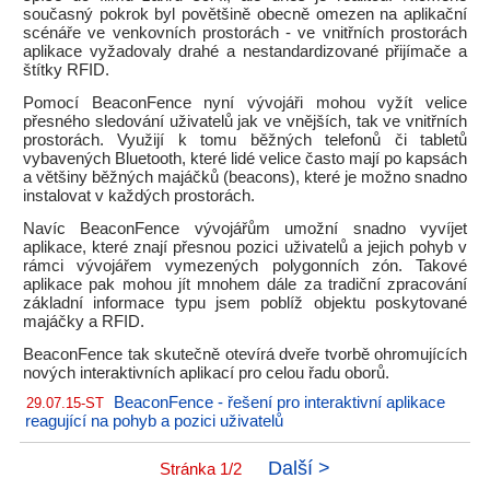
současný pokrok byl povětšině obecně omezen na aplikační
scénáře ve venkovních prostorách - ve vnitřních prostorách
aplikace vyžadovaly drahé a nestandardizované přijímače a
štítky RFID.
Pomocí BeaconFence nyní vývojáři mohou vyžít velice
přesného sledování uživatelů jak ve vnějších, tak ve vnitřních
prostorách. Využijí k tomu běžných telefonů či tabletů
vybavených Bluetooth, které lidé velice často mají po kapsách
a většiny běžných majáčků (beacons), které je možno snadno
instalovat v každých prostorách.
Navíc BeaconFence vývojářům umožní snadno vyvíjet
aplikace, které znají přesnou pozici uživatelů a jejich pohyb v
rámci vývojářem vymezených polygonních zón. Takové
aplikace pak mohou jít mnohem dále za tradiční zpracování
základní informace typu jsem poblíž objektu poskytované
majáčky a RFID.
BeaconFence tak skutečně otevírá dveře tvorbě ohromujících
nových interaktivních aplikací pro celou řadu oborů.
BeaconFence - řešení pro interaktivní aplikace
29.07.15-ST
reagující na pohyb a pozici uživatelů
Další >
Stránka 1/2