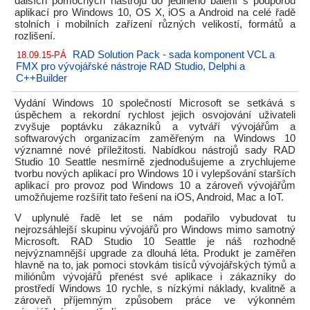
dalších pomocných nástrojů do jediného balení s podporou
aplikací pro Windows 10, OS X, iOS a Android na celé řadě
stolních i mobilních zařízení různých velikostí, formátů a
rozlišení.
RAD Solution Pack - sada komponent VCL a
18.09.15-PÁ
FMX pro vývojářské nástroje RAD Studio, Delphi a
C++Builder
Vydání Windows 10 společností Microsoft se setkává s
úspěchem a rekordní rychlost jejich osvojování uživateli
zvyšuje poptávku zákazníků a vytváří vývojářům a
softwarových organizacím zaměřeným na Windows 10
významné nové příležitosti. Nabídkou nástrojů sady RAD
Studio 10 Seattle nesmírně zjednodušujeme a zrychlujeme
tvorbu nových aplikací pro Windows 10 i vylepšování starších
aplikací pro provoz pod Windows 10 a zároveň vývojářům
umožňujeme rozšířit tato řešení na iOS, Android, Mac a IoT.
V uplynulé řadě let se nám podařilo vybudovat tu
nejrozsáhlejší skupinu vývojářů pro Windows mimo samotný
Microsoft. RAD Studio 10 Seattle je náš rozhodně
nejvýznamnější upgrade za dlouhá léta. Produkt je zaměřen
hlavně na to, jak pomoci stovkám tisíců vývojářských týmů a
miliónům vývojářů přenést své aplikace i zákazníky do
prostředí Windows 10 rychle, s nízkými náklady, kvalitně a
zároveň příjemným způsobem práce ve výkonném