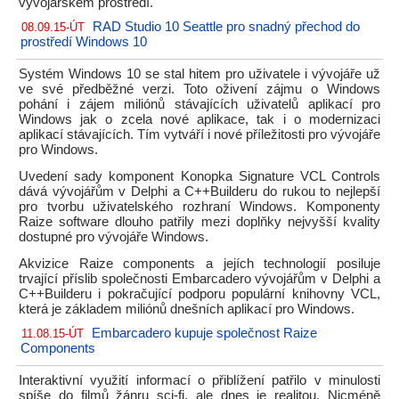
vývojářském prostředí.
RAD Studio 10 Seattle pro snadný přechod do
08.09.15-ÚT
prostředí Windows 10
Systém Windows 10 se stal hitem pro uživatele i vývojáře už
ve své předběžné verzi. Toto oživení zájmu o Windows
pohání i zájem miliónů stávajících uživatelů aplikací pro
Windows jak o zcela nové aplikace, tak i o modernizaci
aplikací stávajících. Tím vytváří i nové příležitosti pro vývojáře
pro Windows.
Uvedení sady komponent Konopka Signature VCL Controls
dává vývojářům v Delphi a C++Builderu do rukou to nejlepší
pro tvorbu uživatelského rozhraní Windows. Komponenty
Raize software dlouho patřily mezi doplňky nejvyšší kvality
dostupné pro vývojáře Windows.
Akvizice Raize components a jejích technologií posiluje
trvající příslib společnosti Embarcadero vývojářům v Delphi a
C++Builderu i pokračující podporu populární knihovny VCL,
která je základem miliónů dnešních aplikací pro Windows.
Embarcadero kupuje společnost Raize
11.08.15-ÚT
Components
Interaktivní využití informací o přiblížení patřilo v minulosti
spíše do filmů žánru sci-fi, ale dnes je realitou. Nicméně