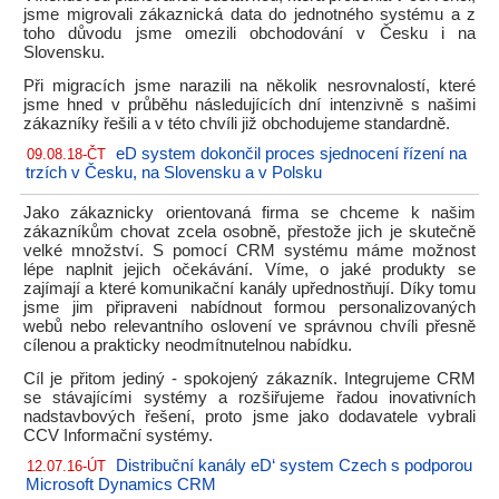
jsme migrovali zákaznická data do jednotného systému a z
toho důvodu jsme omezili obchodování v Česku i na
Slovensku.
Při migracích jsme narazili na několik nesrovnalostí, které
jsme hned v průběhu následujících dní intenzivně s našimi
zákazníky řešili a v této chvíli již obchodujeme standardně.
eD system dokončil proces sjednocení řízení na
09.08.18-ČT
trzích v Česku, na Slovensku a v Polsku
Jako zákaznicky orientovaná firma se chceme k našim
zákazníkům chovat zcela osobně, přestože jich je skutečně
velké množství. S pomocí CRM systému máme možnost
lépe naplnit jejich očekávání. Víme, o jaké produkty se
zajímají a které komunikační kanály upřednostňují. Díky tomu
jsme jim připraveni nabídnout formou personalizovaných
webů nebo relevantního oslovení ve správnou chvíli přesně
cílenou a prakticky neodmítnutelnou nabídku.
Cíl je přitom jediný - spokojený zákazník. Integrujeme CRM
se stávajícími systémy a rozšiřujeme řadou inovativních
nadstavbových řešení, proto jsme jako dodavatele vybrali
CCV Informační systémy.
Distribuční kanály eD‘ system Czech s podporou
12.07.16-ÚT
Microsoft Dynamics CRM