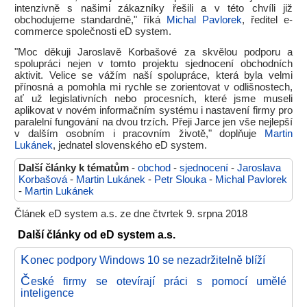
intenzivně s našimi zákazníky řešili a v této chvíli již
obchodujeme standardně," říká
Michal Pavlorek
, ředitel e-
commerce společnosti eD system.
"Moc děkuji Jaroslavě Korbašové za skvělou podporu a
spolupráci nejen v tomto projektu sjednocení obchodních
aktivit. Velice se vážím naší spolupráce, která byla velmi
přínosná a pomohla mi rychle se zorientovat v odlišnostech,
ať už legislativních nebo procesních, které jsme museli
aplikovat v novém informačním systému i nastavení firmy pro
paralelní fungování na dvou trzích. Přeji Jarce jen vše nejlepší
v dalším osobním i pracovním životě," doplňuje
Martin
Lukánek
, jednatel slovenského eD system.
Další články k tématům
-
obchod
-
sjednocení
-
Jaroslava
Korbašová
-
Martin Lukánek
-
Petr Slouka
-
Michal Pavlorek
-
Martin Lukánek
Článek eD system a.s. ze dne čtvrtek 9. srpna 2018
Další články od eD system a.s.
K
onec podpory Windows 10 se nezadržitelně blíží
Č
eské firmy se otevírají práci s pomocí umělé
inteligence