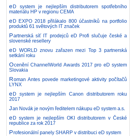
e
D system je nejlepším distributorem spotřebního
materiálu HP v regionu CEMA
e
D EXPO 2018 přilákalo 800 účastníků na portfolio
produktů 61 světových IT značek
P
artnerská síť IT prodejců eD Profi slučuje české a
slovenské resellery
e
D WORLD znovu zařazen mezi Top 3 partnerská
setkání roku
O
cenění ChannelWorld Awards 2017 pro eD system
Slovakia
R
oman Antes povede marketingové aktivity počítačů
LYNX
e
D system je nejlepším Canon distributorem roku
2017
J
an Novák je novým ředitelem nákupu eD system a.s.
e
D system je nejlepším OKI distributorem v České
republice za rok 2017
P
rofesionální panely SHARP v distribuci eD system