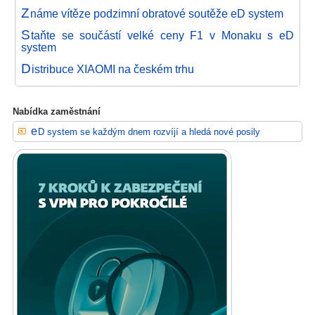
Z
náme vítěze podzimní obratové soutěže eD system
S
taňte se součástí velké ceny F1 v Monaku s eD
system
D
istribuce XIAOMI na českém trhu
Nabídka zaměstnání
eD system se každým dnem rozvíjí a hledá nové posily