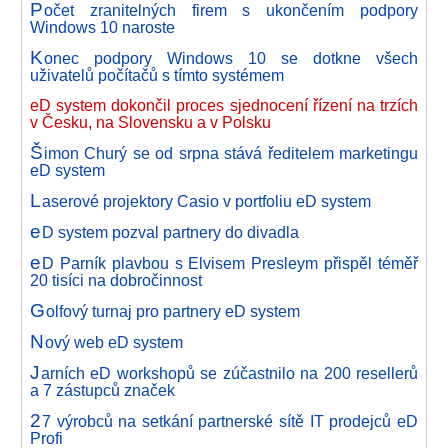
P
očet zranitelných firem s ukončením podpory
Windows 10 naroste
K
onec podpory Windows 10 se dotkne všech
uživatelů počítačů s tímto systémem
eD system dokončil proces sjednocení řízení na trzích
v Česku, na Slovensku a v Polsku
Š
imon Churý se od srpna stává ředitelem marketingu
eD system
L
aserové projektory Casio v portfoliu eD system
e
D system pozval partnery do divadla
e
D Parník plavbou s Elvisem Presleym přispěl téměř
20 tisíci na dobročinnost
G
olfový turnaj pro partnery eD system
N
ový web eD system
J
arních eD workshopů se zúčastnilo na 200 resellerů
a 7 zástupců značek
2
7 výrobců na setkání partnerské sítě IT prodejců eD
Profi