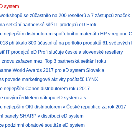
D system
workshopů se zúčastnilo na 200 resellerů a 7 zástupců značek
na setkání partnerské sítě IT prodejců eD Profi
je nejlepším distributorem spotřebního materiálu HP v regionu
8 přilákalo 800 účastníků na portfolio produktů 61 světových 
síť IT prodejců eD Profi slučuje české a slovenské resellery
novu zařazen mezi Top 3 partnerská setkání roku
hannelWorld Awards 2017 pro eD system Slovakia
s povede marketingové aktivity počítačů LYNX
je nejlepším Canon distributorem roku 2017
je novým ředitelem nákupu eD system a.s.
e nejlepším OKI distributorem v České republice za rok 2017
lní panely SHARP v distribuci eD system
ze podzimní obratové soutěže eD system