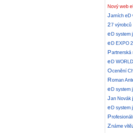
Nový web e
J
arních eD 
2
7 výrobců 
e
D system 
e
D EXPO 201
P
artnerská 
e
D WORLD z
O
cenění C
R
oman Ante
e
D system 
J
an Novák 
e
D system j
P
rofesioná
Z
náme vítě