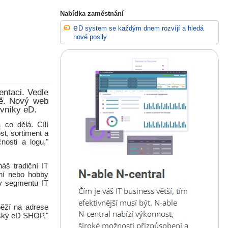
Nabídka zaměstnání
eD system se každým dnem rozvíjí a hledá
nové posily
ntaci. Vedle
ně. Nový web
ovníky eD.
co dělá. Cílí
st, sortiment a
nosti a logu,"
áš tradiční IT
ení nebo hobby
 v segmentu IT
ěží na adrese
nský eD SHOP,"