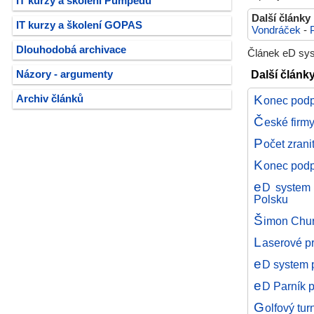
IT kurzy a školení Pumpedu
Další články
IT kurzy a školení GOPAS
Vondráček
-
Dlouhodobá archivace
Článek eD sys
Další článk
Názory - argumenty
K
Archiv článků
onec podp
Č
eské firmy
P
očet zran
K
onec podp
e
D system 
Polsku
Š
imon Chur
L
aserové pr
e
D system p
e
D Parník p
G
olfový tu