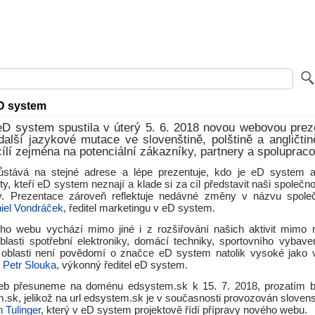
D system
eD system spustila v úterý 5. 6. 2018 novou webovou preze
další jazykové mutace ve slovenštině, polštině a angličti
 cílí zejména na potenciální zákazníky, partnery a spoluprac
stává na stejné adrese a lépe prezentuje, kdo je eD system a 
y, kteří eD system neznají a klade si za cíl představit naši společno
y. Prezentace zároveň reflektuje nedávné změny v názvu společ
iel Vondráček
, ředitel marketingu v eD system.
ho webu vychází mimo jiné i z rozšiřování našich aktivit mimo n
lasti spotřební elektroniky, domácí techniky, sportovního vybav
o oblasti není povědomí o značce eD system natolik vysoké jako
á
Petr Slouka
, výkonný ředitel eD system.
eb přesuneme na doménu edsystem.sk k 15. 7. 2018, prozatím b
.sk, jelikož na url edsystem.sk je v současnosti provozován slove
n Tulinger
, který v eD system projektově řídí přípravy nového webu.