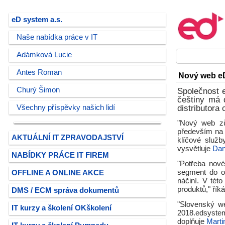
eD system a.s.
Naše nabídka práce v IT
Adámková Lucie
Antes Roman
Nový web e
Churý Šimon
Společnost 
češtiny má 
Všechny příspěvky našich lidí
distributora
"Nový web zů
především na t
AKTUÁLNÍ IT ZPRAVODAJSTVÍ
klíčové služb
vysvětluje
Dan
NABÍDKY PRÁCE IT FIREM
"Potřeba nové
segment do ob
OFFLINE A ONLINE AKCE
náčiní. V tét
produktů," řík
DMS / ECM správa dokumentů
"Slovenský w
IT kurzy a školení OKškolení
2018.edsystem
doplňuje
Marti