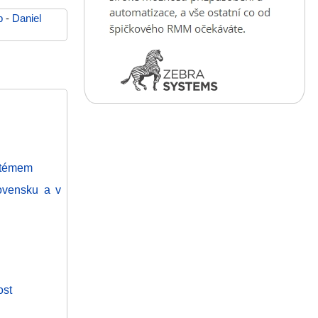
b
-
Daniel
ystémem
lovensku a v
ost