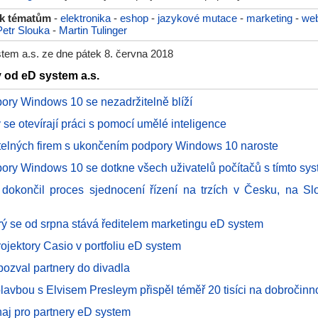
 k tématům
-
elektronika
-
eshop
-
jazykové mutace
-
marketing
-
we
Petr Slouka
-
Martin Tulinger
tem a.s. ze dne pátek 8. června 2018
y od eD system a.s.
ory Windows 10 se nezadržitelně blíží
 se otevírají práci s pomocí umělé inteligence
itelných firem s ukončením podpory Windows 10 naroste
ory Windows 10 se dotkne všech uživatelů počítačů s tímto s
dokončil proces sjednocení řízení na trzích v Česku, na S
ý se od srpna stává ředitelem marketingu eD system
ojektory Casio v portfoliu eD system
ozval partnery do divadla
lavbou s Elvisem Presleym přispěl téměř 20 tisíci na dobročinn
rnaj pro partnery eD system