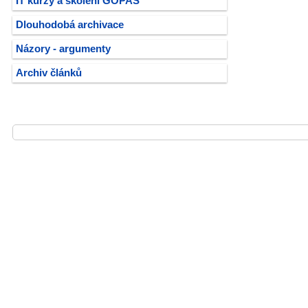
IT kurzy a školení GOPAS
Dlouhodobá archivace
Názory - argumenty
Archiv článků