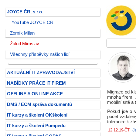
JOYCE ČR, s.r.o.
YouTube JOYCE ČR
Zorník Milan
Žalud Miroslav
Všechny příspěvky našich lidí
AKTUÁLNÍ IT ZPRAVODAJSTVÍ
NABÍDKY PRÁCE IT FIREM
Migrace od kl
OFFLINE A ONLINE AKCE
mnoha firem. 
mobilní sítě a
DMS / ECM správa dokumentů
Pokud jde o v
IT kurzy a školení OKškolení
počet vzdálen
tolerance k zá
IT kurzy a školení Pumpedu
J
12.12.19-ČT