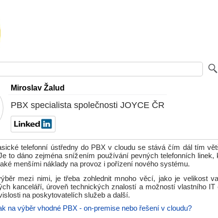
Miroslav Žalud
PBX specialista společnosti JOYCE ČR
asické telefonní ústředny do PBX v cloudu se stává čím dál tím vě
Je to dáno zejména snížením používání pevných telefonních linek, k
 také menšími náklady na provoz i pořízení nového systému.
ýběr mezi nimi, je třeba zohlednit mnoho věcí, jako je velikost v
ých kanceláří, úroveň technických znalostí a možností vlastního IT 
vislosti na poskytovatelích služeb a další.
ak na výběr vhodné PBX - on-premise nebo řešení v cloudu?