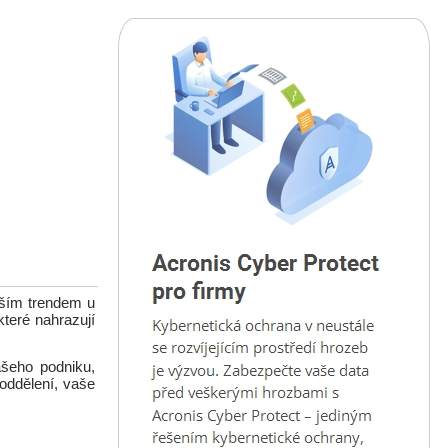
tším trendem u
teré nahrazují
ašeho podniku,
oddělení, vaše