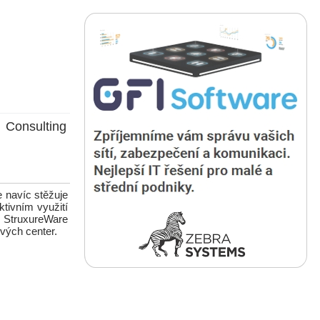
Consulting
 navíc stěžuje
tivním využití
. StruxureWare
vých center.