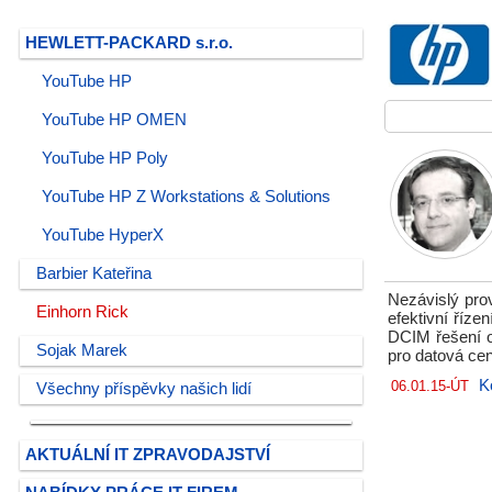
HEWLETT-PACKARD s.r.o.
YouTube HP
YouTube HP OMEN
YouTube HP Poly
YouTube HP Z Workstations & Solutions
YouTube HyperX
Barbier Kateřina
Nezávislý pro
Einhorn Rick
efektivní říz
DCIM řešení o
Sojak Marek
pro datová ce
K
06.01.15-ÚT
Všechny příspěvky našich lidí
AKTUÁLNÍ IT ZPRAVODAJSTVÍ