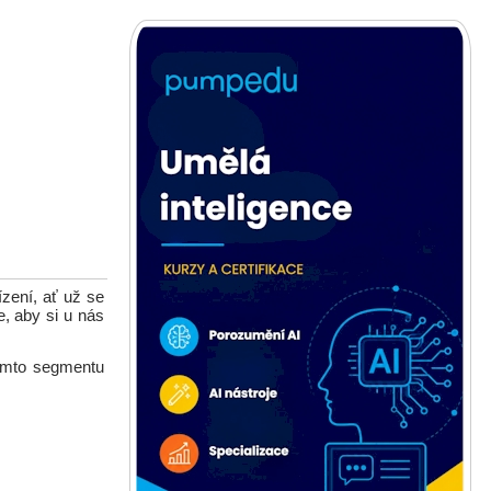
ízení, ať už se
, aby si u nás
tomto segmentu