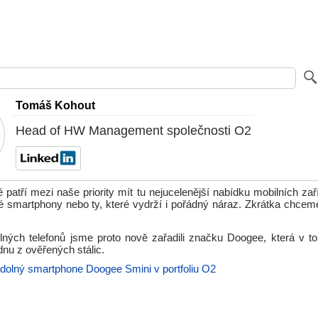
Tomáš Kohout
Head of HW Management společnosti O2
patří mezi naše priority mít tu nejucelenější nabídku mobilních zař
vé smartphony nebo ty, které vydrží i pořádný náraz. Zkrátka chceme
ných telefonů jsme proto nově zařadili značku Doogee, která v 
dnu z ověřených stálic.
dolný smartphone Doogee Smini v portfoliu O2