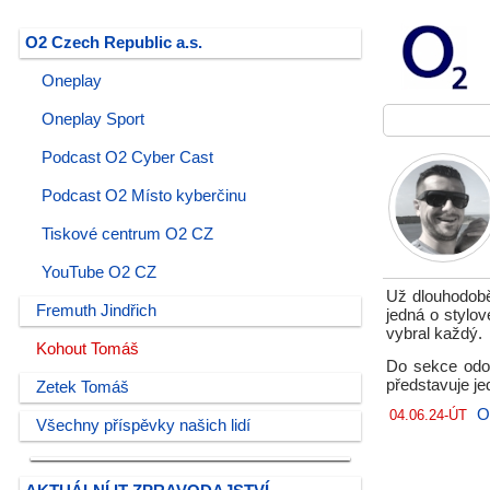
O2 Czech Republic a.s.
Oneplay
Oneplay Sport
Podcast O2 Cyber Cast
Podcast O2 Místo kyberčinu
Tiskové centrum O2 CZ
YouTube O2 CZ
Už dlouhodobě 
Fremuth Jindřich
jedná o stylo
vybral každý.
Kohout Tomáš
Do sekce odol
představuje je
Zetek Tomáš
O
04.06.24-ÚT
Všechny příspěvky našich lidí