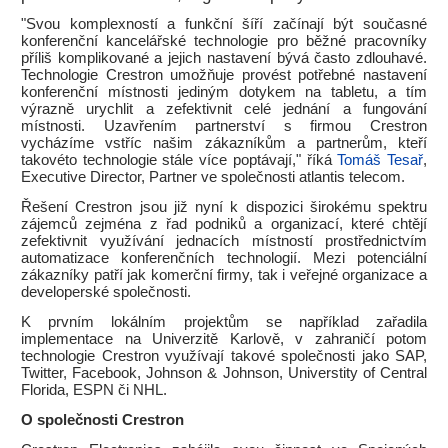
"Svou komplexností a funkční šíří začínají být současné
konferenční kancelářské technologie pro běžné pracovníky
příliš komplikované a jejich nastavení bývá často zdlouhavé.
Technologie Crestron umožňuje provést potřebné nastavení
konferenční místnosti jediným dotykem na tabletu, a tím
výrazně urychlit a zefektivnit celé jednání a fungování
místnosti. Uzavřením partnerství s firmou Crestron
vycházíme vstříc našim zákazníkům a partnerům, kteří
takovéto technologie stále více poptávají," říká
Tomáš Tesař
,
Executive Director, Partner ve společnosti atlantis telecom.
Řešení Crestron jsou již nyní k dispozici širokému spektru
zájemců zejména z řad podniků a organizací, které chtějí
zefektivnit využívání jednacích místností prostřednictvím
automatizace konferenčních technologií. Mezi potenciální
zákazníky patří jak komerční firmy, tak i veřejné organizace a
developerské společnosti.
K prvním lokálním projektům se například zařadila
implementace na Univerzitě Karlově, v zahraničí potom
technologie Crestron využívají takové společnosti jako SAP,
Twitter, Facebook, Johnson & Johnson, Universtity of Central
Florida, ESPN či NHL.
O společnosti Crestron