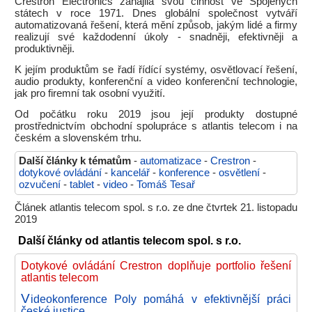
Crestron Electronics zahájila svou činnost ve Spojených
státech v roce 1971. Dnes globální společnost vytváří
automatizovaná řešení, která mění způsob, jakým lidé a firmy
realizují své každodenní úkoly - snadněji, efektivněji a
produktivněji.
K jejím produktům se řadí řídící systémy, osvětlovací řešení,
audio produkty, konferenční a video konferenční technologie,
jak pro firemní tak osobní využití.
Od počátku roku 2019 jsou její produkty dostupné
prostřednictvím obchodní spolupráce s atlantis telecom i na
českém a slovenském trhu.
Další články k tématům
-
automatizace
-
Crestron
-
dotykové ovládání
-
kancelář
-
konference
-
osvětlení
-
ozvučení
-
tablet
-
video
-
Tomáš Tesař
Článek atlantis telecom spol. s r.o. ze dne čtvrtek 21. listopadu
2019
Další články od atlantis telecom spol. s r.o.
Dotykové ovládání Crestron doplňuje portfolio řešení
atlantis telecom
V
ideokonference Poly pomáhá v efektivnější práci
české justice