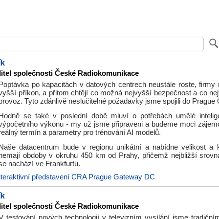
ík
ditel společnosti České Radiokomunikace
Poptávka po kapacitách v datových centrech neustále roste, firmy n
vyšší příkon, a přitom chtějí co možná nejvyšší bezpečnost a co nej
provoz. Tyto zdánlivě neslučitelné požadavky jsme spojili do Pragu
Hodně se také v poslední době mluví o potřebách umělé intelig
výpočetního výkonu - my už jsme připraveni a budeme moci záje
reálný termín a parametry pro trénování AI modelů.
Naše datacentrum bude v regionu unikátní a nabídne velikost a k
nemají obdoby v okruhu 450 km od Prahy, přičemž nejbližší srovna
se nachází ve Frankfurtu.
nteraktivní představení CRA Prague Gateway DC
ík
ditel společnosti České Radiokomunikace
V testování nových technologií v televizním vysílání jsme tradiční