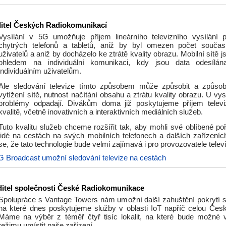
ditel Českých Radiokomunikací
Vysílání v 5G umožňuje příjem lineárního televizního vysílání p
chytrých telefonů a tabletů, aniž by byl omezen počet současn
uživatelů a aniž by docházelo ke ztrátě kvality obrazu. Mobilní sítě 
ohledem na individuální komunikaci, kdy jsou data odesílá
individuálním uživatelům.
Ale sledování televize tímto způsobem může způsobit a způso
vytížení sítě, nutnost načítání obsahu a ztrátu kvality obrazu. U vys
problémy odpadají. Divákům doma již poskytujeme příjem telev
kvalitě, včetně inovativních a interaktivních mediálních služeb.
Tuto kvalitu služeb chceme rozšířit tak, aby mohli své oblíbené po
lidé na cestách na svých mobilních telefonech a dalších zařízen
se, že tato technologie bude velmi zajímavá i pro provozovatele televi
G Broadcast umožní sledování televize na cestách
ditel společnosti České Radiokomunikace
Spolupráce s Vantage Towers nám umožní další zahuštění pokrytí
na které dnes poskytujeme služby v oblasti IoT napříč celou Česk
Máme na výběr z téměř čtyř tisíc lokalit, na které bude možné
režimu umístit naše zařízení.