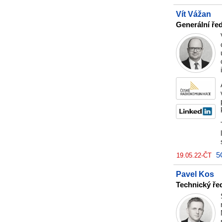
Vít Vážan
Generální ře
5
19.05.22-ČT
Pavel Kos
Technický ře