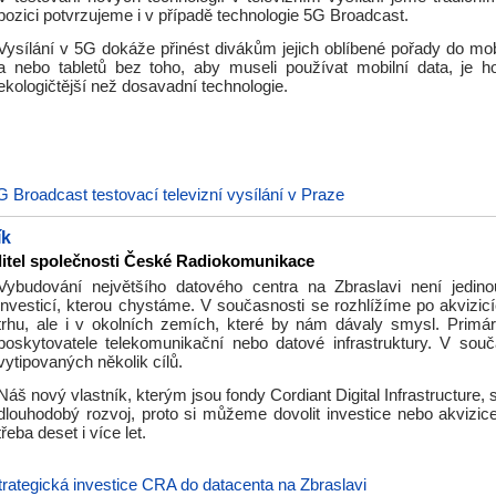
pozici potvrzujeme i v případě technologie 5G Broadcast.
Vysílání v 5G dokáže přinést divákům jejich oblíbené pořady do mob
a nebo tabletů bez toho, aby museli používat mobilní data, je h
ekologičtější než dosavadní technologie.
G Broadcast testovací televizní vysílání v Praze
ík
ditel společnosti České Radiokomunikace
Vybudování největšího datového centra na Zbraslavi není jedino
investicí, kterou chystáme. V současnosti se rozhlížíme po akvizi
trhu, ale i v okolních zemích, které by nám dávaly smysl. Primár
poskytovatele telekomunikační nebo datové infrastruktury. V so
vytipovaných několik cílů.
Náš nový vlastník, kterým jsou fondy Cordiant Digital Infrastructure,
dlouhodobý rozvoj, proto si můžeme dovolit investice nebo akvizice
třeba deset i více let.
trategická investice CRA do datacenta na Zbraslavi