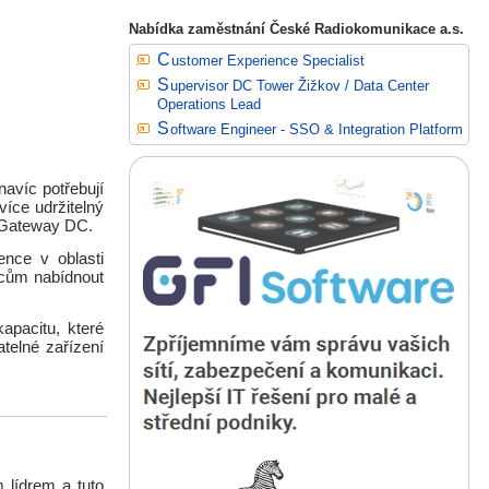
Nabídka zaměstnání České Radiokomunikace a.s.
Customer Experience Specialist
Supervisor DC Tower Žižkov / Data Center
Operations Lead
Software Engineer - SSO & Integration Platform
avíc potřebují
více udržitelný
e Gateway DC.
ence v oblasti
mcům nabídnout
apacitu, které
telné zařízení
m lídrem a tuto