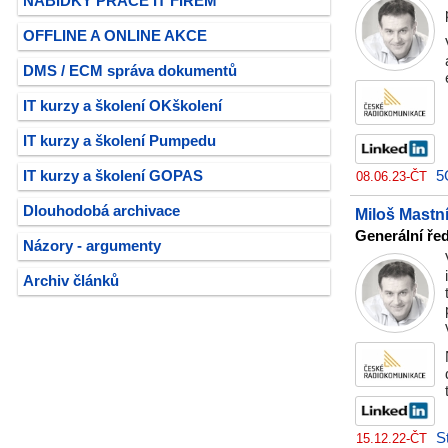
NABÍDKY PRÁCE IT FIREM
OFFLINE A ONLINE AKCE
DMS / ECM správa dokumentů
IT kurzy a školení OKškolení
IT kurzy a školení Pumpedu
IT kurzy a školení GOPAS
5
08.06.23-ČT
Dlouhodobá archivace
Miloš Mastn
Generální ře
Názory - argumenty
Archiv článků
S
15.12.22-ČT