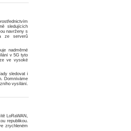
rostřednictvím
ě sledujících
jsou navrženy s
na ze serverů
buje nadměrné
ílání v 5G tyto
ize ve vysoké
řady sledovat i
ích. Domníváme
zního vysílání.
 sítě LoRaWAN,
ou republikou.
 ve zrychleném