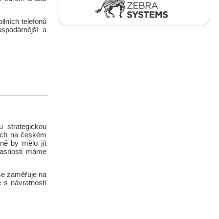
ilních telefonů
ospodárnější a
u strategickou
cích na českém
ně by mělo jít
učasnosti máme
 se zaměřuje na
 s návratností