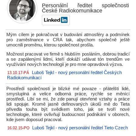
Personální ředitel společnosti
České Radiokomunikace
Mým cílem je pokračovat v budování atmosféry a podmínek
pro zaměstnance v CRA tak, abychom společně ještě
umocnili proměnu, kterou společnost prošla.
Možnost pracovat ve firmě s hlubším posláním, dobrou tradicí
a se zapálenými lidmi, kteří dokáží udávat tón trendům ve
využívání nových technologií je pro mne opravdová výzva.
Luboš Tejkl - nový personální ředitel Českých
13.10.17-PÁ
Radiokomunikací
Prostředí společnosti je blízké mé povaze - přátelští lidé,
smysluplná a velice odborná práce, rychle se měnící
prostředí. Líbí se mi, že zde panují otevřené vztahy a práce
lidi spojuje. Kromě jasně definovaných úkolů mě do Tieta
přivedla touha být svědkem toho, jak se tvoří nové
technologie, které ovlivňují budoucnost podnikání v oborech,
kde jsem doposud pracoval.
Luboš Tejkl - nový personální ředitel Tieto Czech
16.02.15-PO