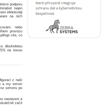
ktivní podporu
přenášet nejen
hem efektivněji
tware na nich
cování, nebo
 Během provozu
splňuje vše, co
a dlouholetou
 VDS na novou
iguraci z naší
u a my server
voz serveru po
ho nastavení a
 skutečně začít