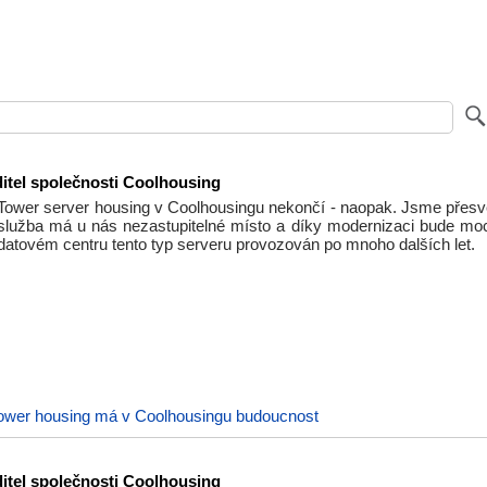
itel společnosti Coolhousing
Tower server housing v Coolhousingu nekončí - naopak. Jsme přesvě
služba má u nás nezastupitelné místo a díky modernizaci bude mo
datovém centru tento typ serveru provozován po mnoho dalších let.
ower housing má v Coolhousingu budoucnost
itel společnosti Coolhousing