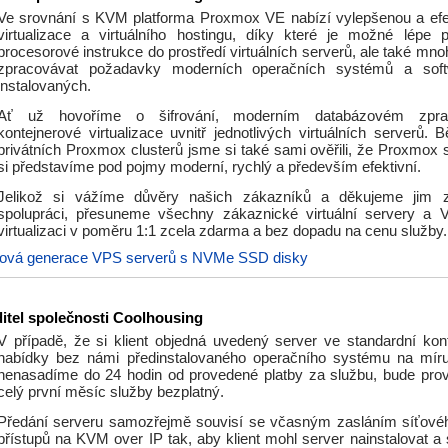
Ve srovnání s KVM platforma Proxmox VE nabízí vylepšenou a efe
virtualizace a virtuálního hostingu, díky které je možné lépe 
procesorové instrukce do prostředí virtuálních serverů, ale také mno
zpracovávat požadavky moderních operačních systémů a sof
instalovaných.
Ať už hovoříme o šifrování, moderním databázovém zpra
kontejnerové virtualizace uvnitř jednotlivých virtuálních serverů.
privátních Proxmox clusterů jsme si také sami ověřili, že Proxmox 
si představíme pod pojmy moderní, rychlý a především efektivní.
Jelikož si vážíme důvěry našich zákazníků a děkujeme jim z
spolupráci, přesuneme všechny zákaznické virtuální servery a
virtualizaci v poměru 1:1 zcela zdarma a bez dopadu na cenu služby.
ová generace VPS serverů s NVMe SSD disky
itel společnosti Coolhousing
V případě, že si klient objedná uvedený server ve standardní konf
nabídky bez námi předinstalovaného operačního systému na mír
nenasadíme do 24 hodin od provedené platby za službu, bude pro
celý první měsíc služby bezplatný.
Předání serveru samozřejmě souvisí se včasným zasláním síťové
přístupů na KVM over IP tak, aby klient mohl server nainstalovat a