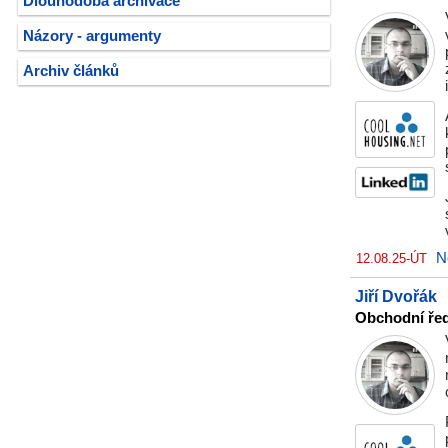
Dlouhodobá archivace
Názory - argumenty
Archiv článků
N
12.08.25-ÚT
Jiří Dvořák
Obchodní řed