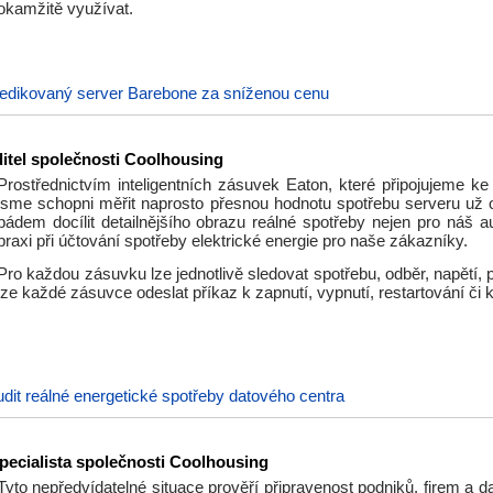
okamžitě využívat.
edikovaný server Barebone za sníženou cenu
itel společnosti Coolhousing
Prostřednictvím inteligentních zásuvek Eaton, které připojujeme ke
jsme schopni měřit naprosto přesnou hodnotu spotřebu serveru už 
pádem docílit detailnějšího obrazu reálné spotřeby nejen pro náš au
praxi při účtování spotřeby elektrické energie pro naše zákazníky.
Pro každou zásuvku lze jednotlivě sledovat spotřebu, odběr, napětí, p
lze každé zásuvce odeslat příkaz k zapnutí, vypnutí, restartování či k
dit reálné energetické spotřeby datového centra
pecialista společnosti Coolhousing
Tyto nepředvídatelné situace prověří připravenost podniků, firem a d