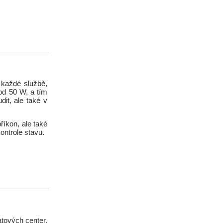
 každé službě,
od 50 W, a tím
dit, ale také v
říkon, ale také
ontrole stavu.
atových center,