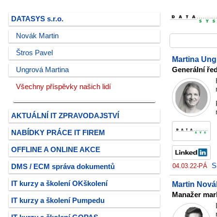
DATASYS s.r.o.
Novák Martin
Štros Pavel
Martina Ung
Ungrová Martina
Generální ře
Všechny příspěvky našich lidí
AKTUÁLNÍ IT ZPRAVODAJSTVÍ
NABÍDKY PRÁCE IT FIREM
OFFLINE A ONLINE AKCE
S
04.03.22-PÁ
DMS / ECM správa dokumentů
IT kurzy a školení OKškolení
Martin Nová
Manažer mark
IT kurzy a školení Pumpedu