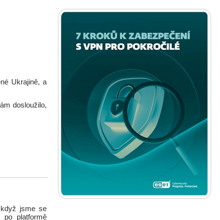
né Ukrajině, a
Vám dosloužilo,
 když jsme se
e po platformě