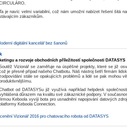
CIRCULARO.
Ta je navíc velmi variabilní, což nám umožní nabízet řešení šitá n
stávajícím zákazníkům.
oderní digitální kancelář bez šanonů
k
etingu a rozvoje obchodních příležitostí společnosti DATASYS
Soutěž Vizionář se zaměřuje na úspěšné projekty, které se již osvě
což je přesně případ našeho Chatbotu. Náš nástroj šetří firmám lids
zodpovídání stále se opakujících problémů a lidé se pak mohou 
produktivnějšímu.
Chatbot od DATASYSu již využívá například helpdesk společnosti 
vyhlášená důrazem na kvalitu své zákaznické podpory. V současn
firmou Keboola vyvíjí bota pro usnadnění napojování datových zdro
platformy Keboola Connection.
cenění Vizionář 2016 pro chatovacího robota od DATASYS