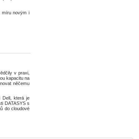
a míru novým i
dčily v praxi,
kou kapacitu na
věnovat něčemu
Dell, která je
osti DATASYS s
jů do cloudové