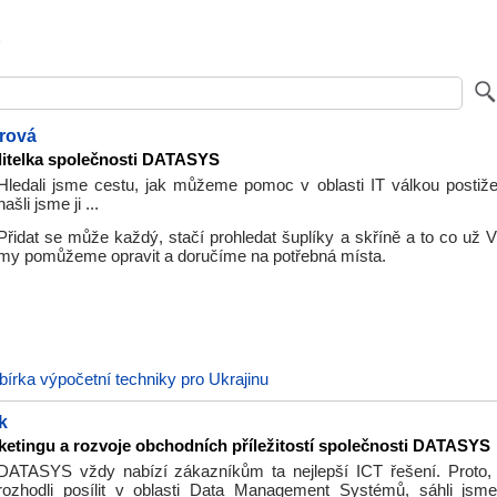
rová
ditelka společnosti DATASYS
Hledali jsme cestu, jak můžeme pomoc v oblasti IT válkou postiže
našli jsme ji ...
Přidat se může každý, stačí prohledat šuplíky a skříně a to co už 
my pomůžeme opravit a doručíme na potřebná místa.
bírka výpočetní techniky pro Ukrajinu
k
etingu a rozvoje obchodních příležitostí společnosti DATASYS
DATASYS vždy nabízí zákazníkům ta nejlepší ICT řešení. Proto,
rozhodli posílit v oblasti Data Management Systémů, sáhli jsm