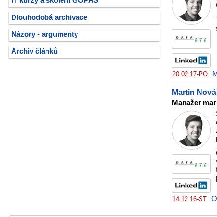
IT kurzy a školení GOPAS
Dlouhodobá archivace
Názory - argumenty
Archiv článků
M
20.02.17-PO
Martin Nová
Manažer mark
O
14.12.16-ST