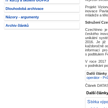
IT kurzy a školení GOPAS
Projekt Vizio
Dlouhodobá archivace
inovace Pavla
mládeže a těl
Názory - argumenty
Sdružení Cze
Archiv článků
CzechInno j
českého inova
unikátní syst
2016. Je již 
každoročně oc
informací pr
s podtitulem F
V roce 2017 r
v podnikání po
Další články
operátor
-
Prů
Článek DATASY
Další článk
S
bírka výpo