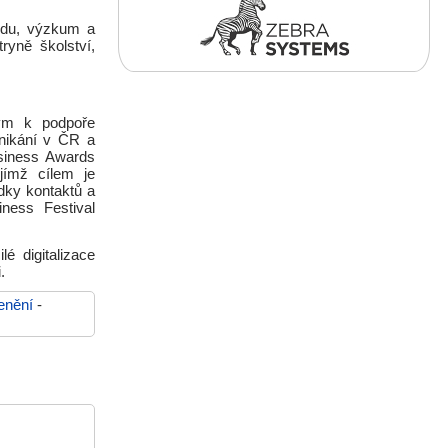
vědu, výzkum a
ryně školství,
ým k podpoře
dnikání v ČR a
usiness Awards
ejímž cílem je
dky kontaktů a
ness Festival
é digitalizace
.
enění
-