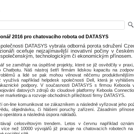
ionář 2016 pro chatovacího robota od DATASYS
společnosti DATASYS vybrala odborná porota sdružení Czec
zionáři oceňuje nejzajímavější inovativní počiny v české
polečenským, technologickým či ekonomickým přínosem.
ář se zaměřuje na úspěšné projekty, které se již osvědčily v praxi
 Chatbotu. Náš nástroj šetří firmám lidskou kapacitu na zodpov
problémů a lidé se pak mohou věnovat něčemu produktivnějším
 využívá například helpdesk společnosti Dell, která je vyhláše
zákaznické podpory. V současnosti DATASYS s firmou Keboola vy
ojování datových zdrojů do cloudové platformy Keboola Connectio
er marketingu a rozvoje obchodních příležitostí firmy DATASYS.
ží on-line komunikovat se zákazníkem a následně vyřizovat jeho po
ědu, objednávku, či hlášení poruchy zařízení. Zásadním přínos
o operátora a následná úspora nákladů.
stávají celosvětovým trendem. Letos v červnu například oznámi
více než 10000 vývojářů již pracuje na chatovacích robotech na 
é sociální sítě.