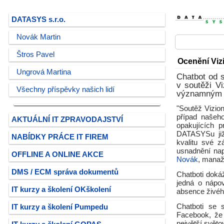
DATASYS s.r.o.
Novák Martin
Štros Pavel
Ocenění Viz
Ungrová Martina
Chatbot od 
v soutěži Vi
Všechny příspěvky našich lidí
významným s
"Soutěž Vizion
případ našeho
AKTUÁLNÍ IT ZPRAVODAJSTVÍ
opakujících 
DATASYSu již
NABÍDKY PRÁCE IT FIREM
kvalitu své 
usnadnění nap
OFFLINE A ONLINE AKCE
Novák
, manaž
DMS / ECM správa dokumentů
Chatboti doká
jedná o nápov
IT kurzy a školení OKškolení
absence živéh
Chatboti se 
IT kurzy a školení Pumpedu
Facebook, že 
největší světov