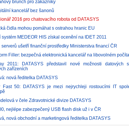
ňový brunch pro zákazníky
gitální kancelář bez šanonů
ionář 2016 pro chatovacího robota od DATASYS
ká čidla mohou pomáhat s ostrahou hranic EU
í systém MEDEOR HIS získal ocenění na IDET 2011
e serverů ušetří finanční prostředky Ministerstva financí ČR
rm Filler: bezpečná elektronická kancelář na libovolném počíta
ay 2011: DATASYS představil nové možnosti datových s
ých zařízeních
vá: nová ředitelka DATASYS
 Fast 50: DATASYS je mezi nejrychleji rostoucími IT spol
opě
delová v čele Zdravotnické divize DATASYS
0, nejlépe zabezpečený USB flash disk už i v ČR
vá, nová obchodní a marketingová ředitelka DATASYS