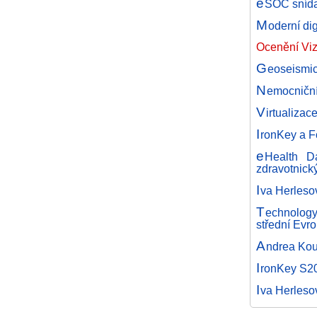
e
SOC snída
M
oderní di
Ocenění Viz
G
eoseismic
N
emocničn
V
irtualizac
I
ronKey a Fo
e
Health D
zdravotnick
I
va Herleso
T
echnology
střední Evr
A
ndrea Kou
I
ronKey S20
I
va Herleso