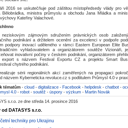
náři 2016 se uskutečňuje pod záštitou místopředsedy vlády pro 
 Bělobrádka, ministra průmyslu a obchodu Jana Mládka a minist
ovýchovy Kateřiny Valachové.
chInno
e neziskovým zájmovým sdružením právnických osob založen
čního podnikání a držitelem ocenění za excelenci v podpoře po
ém podpory inovací uděleného v rámci Eastern European Elite B
tradičním vyhlašovatelem a organizátorem soutěže Vizionáři, j
eňovat inovativní počiny v českém podnikání, organizátorem přehlí
o export s názvem Festival Exportu CZ a projektu Smart Busi
estival chytrého podnikání.
ealizuje sérii regionálních akcí zaměřených na propagaci pokročil
d názvem Kyberneticka revoluce.cz s podtitulem Průmysl 4.0 v praxi
 k tématům
-
cloud
-
digitalizace
-
Facebook
-
helpdesk
-
chatbot
-
oc
mysl 4.0
-
robot
-
soutěž
-
úspory
-
výzkum
-
Martin Novák
S s.r.o. ze dne středa 14. prosince 2016
y od DATASYS s.r.o.
četní techniky pro Ukrajinu