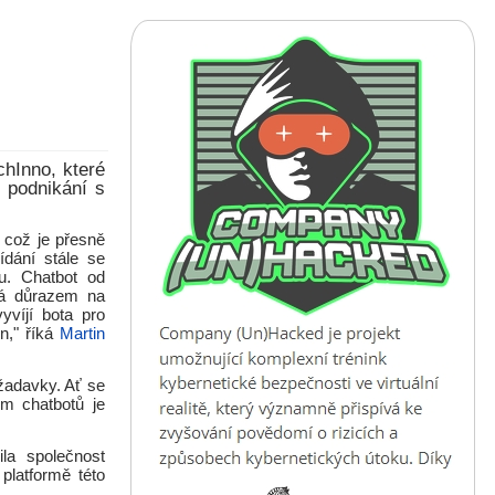
hInno, které
m podnikání s
, což je přesně
ídání stále se
u. Chatbot od
ná důrazem na
víjí bota pro
n," říká
Martin
žadavky. Ať se
em chatbotů je
la společnost
platformě této