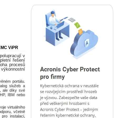
 EMC ViPR
olupracují v
letní řešení
noha procesů
 výkonnostní
ěném portálu.
alog služeb a
, ale díky své
, HP, IBM nebo
je virtuálního
odporu, včetně
pro instalaci,