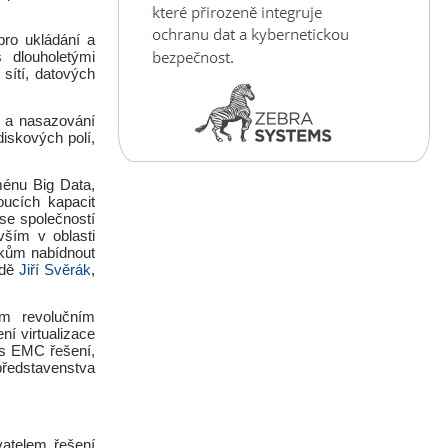
pro ukládání a
 dlouholetými
sítí, datových
 a nasazování
diskových polí,
ménu Big Data,
oucích kapacit
 se společností
ším v oblasti
íkům nabídnout
odě
Jiří Svěrák
,
ím revolučním
í virtualizace
s EMC řešení,
 představenstva
atelem řešení