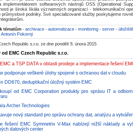
a implementátorem softwarových nástrojů OSS (Operational Supp
nosti je široká škála významných organizací - telekomunikační oper
lké průmyslové podniky. Své specializované služby poskytujeme ro
ntegrátorům.
 k tématům
-
archivace
-
automatizace
-
monitoring
-
server
-
úložišt
-
Antonín Pokorný
ech Republic s.r.o. ze dne pondělí 9. února 2015
y od EMC Czech Republic s.r.o.
 EMC a TSP DATA v oblasti prodeje a implementace řešení E
 podporuje veškeré úlohy spojené s ochranou dat v cloudu
in DD670, deduplikační úložný systém EMC
oupí od EMC Corporation produkty pro správu IT a odborné
waru
la Archer Technologies
avuje nový standard pro správu ochrany dat, analýzu a vytvářen
e řešení EMC Symmetrix V-Max nabízejí nižší náklady a vyšší
aných datových center