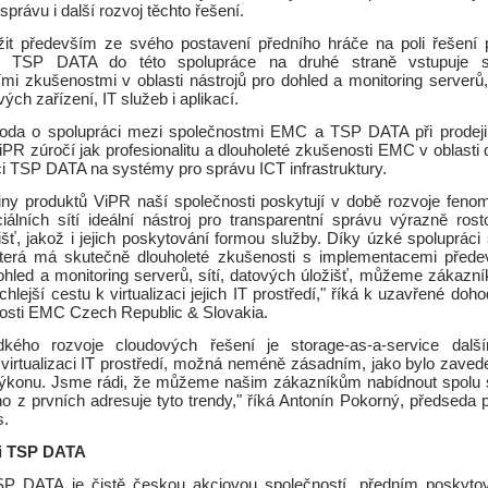
správu i další rozvoj těchto řešení.
t především ze svého postavení předního hráče na poli řešení 
t. TSP DATA do této spolupráce na druhé straně vstupuje s
mi zkušenostmi v oblasti nástrojů pro dohled a monitoring serverů, 
ých zařízení, IT služeb i aplikací.
oda o spolupráci mezi společnostmi EMC a TSP DATA při prodeji
R zúročí jak profesionalitu a dlouholeté zkušenosti EMC v oblasti 
ci TSP DATA na systémy pro správu ICT infrastruktury.
iny produktů ViPR naší společnosti poskytují v době rozvoje feno
ciálních sítí ideální nástroj pro transparentní správu výrazně rost
šť, jakož i jejich poskytování formou služby. Díky úzké spolupráci
erá má skutečně dlouholeté zkušenosti s implementacemi předev
dohled a monitoring serverů, sítí, datových úložišť, můžeme zákazn
chlejší cestu k virtualizaci jejich IT prostředí," říká k uzavřené doh
čnosti EMC Czech Republic & Slovakia.
kého rozvoje cloudových řešení je storage-as-a-service dalš
virtualizaci IT prostředí, možná neméně zásadním, jako bylo zaveden
výkonu. Jsme rádi, že můžeme našim zákazníkům nabídnout spolu 
no z prvních adresuje tyto trendy," říká Antonín Pokorný, předseda
s.
i TSP DATA
SP DATA je čistě českou akciovou společností, předním poskytov