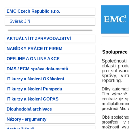
EMC Czech Republic s.r.o.
Svěrák Jiří
AKTUÁLNÍ IT ZPRAVODAJSTVÍ
NABÍDKY PRÁCE IT FIREM
Spolupráce 
OFFLINE A ONLINE AKCE
Společnosti
oblasti pro
DMS / ECM správa dokumentů
pro softwar
správy, vir
IT kurzy a školení OKškolení
reporting.
IT kurzy a školení Pumpedu
Díky automat
Tím výrazně 
centralizuje 
IT kurzy a školení GOPAS
multiplatform
prostředí Micr
Dlouhodobá archivace
Obě společnos
Názory - argumenty
prostředí i v
možnosti využ