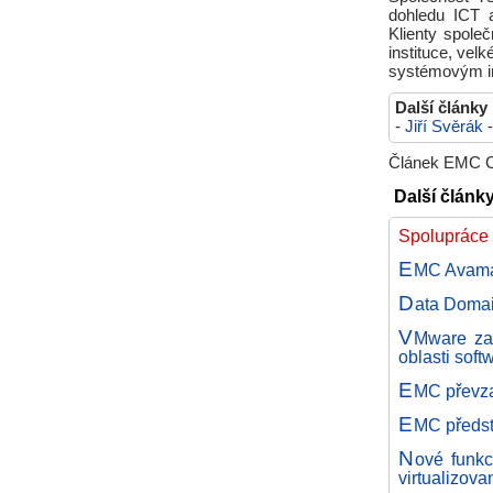
dohledu ICT 
Klienty společ
instituce, ve
systémovým i
Další články
-
Jiří Svěrák
Článek EMC Cz
Další článk
Spolupráce
E
MC Avamar
D
ata Doma
V
Mware zak
oblasti soft
E
MC převza
E
MC předst
N
ové funkc
virtualizov