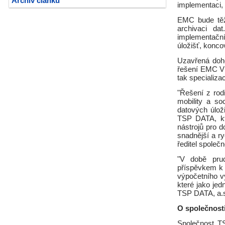
Archiv článků
implementaci, 
EMC bude těži
archivaci da
implementační
úložišť, koncov
Uzavřená doh
řešení EMC ViP
tak specializa
"Řešení z rod
mobility a so
datových úloži
TSP DATA, kt
nástrojů pro 
snadnější a ry
ředitel spole
"V době prud
příspěvkem k 
výpočetního 
které jako jed
TSP DATA, a.
O společnost
Společnost T