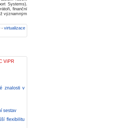
ort Systems).
átoři, finanční
vněž významným
ě
-
virtualizace
MC ViPR
 znalosti v
í sestav
 flexibilitu