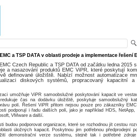
EMC a TSP DATA v oblasti prodeje a implementace řešení
 EMC Czech Republic a TSP DATA od začátku ledna 2015 sp
deje a nasazování produktů EMC ViPR, které poskytují komp
ově definované úložiště. Nabízí možnost automatizace m
tualizaci diskových systémů, propracovaný kapacitní a
izaci umožňuje ViPR samoobslužné poskytování kapacit ve vestav
redukuje čas na dodávku úložiště, poskytuje samoobslužný kat
správu polí. Řešení ViPR přitom nejsou pouze pro zákazníky EMC
nosti podporují i řadu dalších polí, jako je například HDS, NetApp
osoft, VMware a další.
ti budou podporovat organizace, které se rozhodnou jít cestou rozvo
 oblasti úložných kapacit. Poskytnou jim potřebnou předprodejní p
ití demonstrační verze systému, stejně tak i potřebné zdroje 